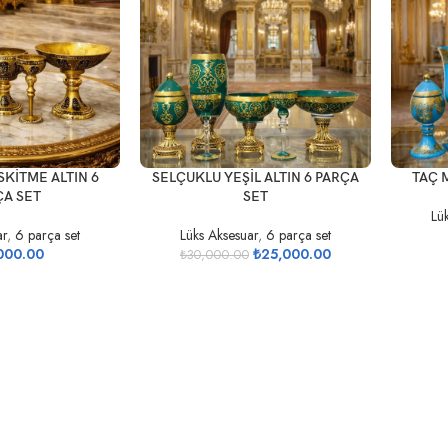
SEPETE EKLE
SEPETE 
KİTME ALTIN 6
SELÇUKLU YEŞİL ALTIN 6 PARÇA
TAÇ 
ÇA SET
SET
Lü
ar
,
6 parça set
Lüks Aksesuar
,
6 parça set
000.00
₺
25,000.00
₺
30,000.00