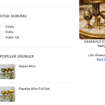
STOK DURUMU
Satışta
Stokta
Stokta Yok
SEPETE EKLE
HASBAHÇE ES
PAR
Lüks Aksesu
POPÜLER ÜRÜNLER
₺
40,
Hazan Altın
Papatya Altın Full Set