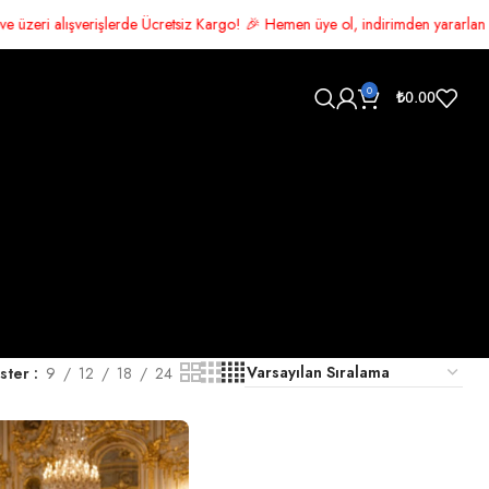
şlerde Ücretsiz Kargo! 🎉 Hemen üye ol, indirimden yararlan 🛍️ Şimdi alış
0
₺
0.00
ster
9
12
18
24