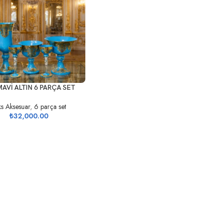
EKLE
MAVİ ALTIN 6 PARÇA SET
ks Aksesuar
,
6 parça set
₺
32,000.00