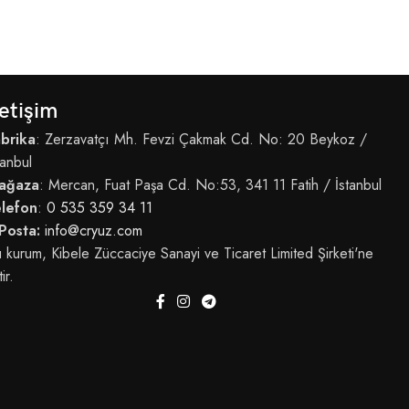
letişim
brika
: Zerzavatçı Mh. Fevzi Çakmak Cd. No: 20 Beykoz /
tanbul
ağaza
: Mercan, Fuat Paşa Cd. No:53, 341 11 Fatih / İstanbul
elefon
:
0 535 359 34 11
Posta:
info@cryuz.com
 kurum, Kibele Züccaciye Sanayi ve Ticaret Limited Şirketi'ne
tir.