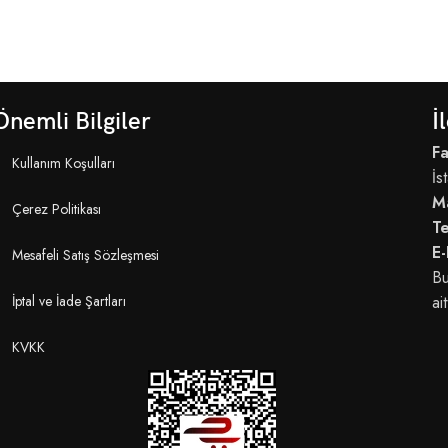
Önemli Bilgiler
İ
Fa
Kullanım Koşulları
İs
M
Çerez Politikası
T
E-
Mesafeli Satış Sözleşmesi
Bu
İptal ve İade Şartları
ait
KVKK