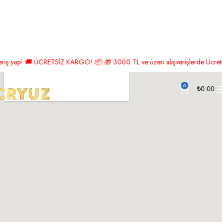
ş yap! 🚚 ÜCRETSİZ KARGO! 📦 🎁 3000 TL ve üzeri alışverişlerde Ücretsiz K
0
₺
0.00