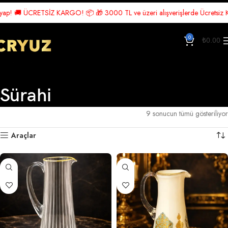
RETSİZ KARGO! 📦 🎁 3000 TL ve üzeri alışverişlerde Ücretsiz Kargo! 🎉 Hem
0
₺
0.00
Sürahi
Ana Sayfa
Sofra Takımı
Sürahi
9 sonucun tümü gösteriliyor
Araçlar