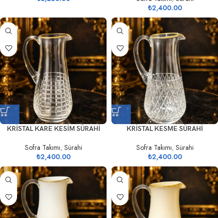
₺
2,400.00
KRİSTAL KARE KESİM SÜRAHİ
KRİSTAL KESME SÜRAHİ
Sofra Takımı
,
Sürahi
Sofra Takımı
,
Sürahi
₺
2,400.00
₺
2,400.00