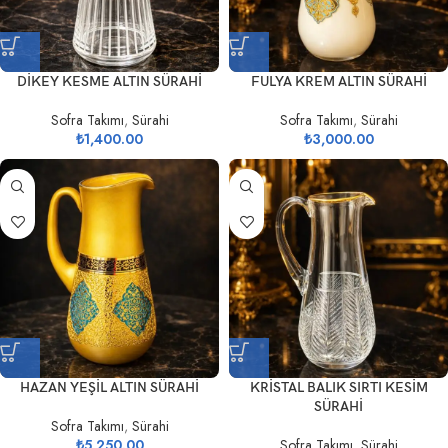
DİKEY KESME ALTIN SÜRAHİ
FULYA KREM ALTIN SÜRAHİ
Sofra Takımı
,
Sürahi
Sofra Takımı
,
Sürahi
₺
1,400.00
₺
3,000.00
HAZAN YEŞİL ALTIN SÜRAHİ
KRİSTAL BALIK SIRTI KESİM
SÜRAHİ
Sofra Takımı
,
Sürahi
₺
5,250.00
Sofra Takımı
,
Sürahi