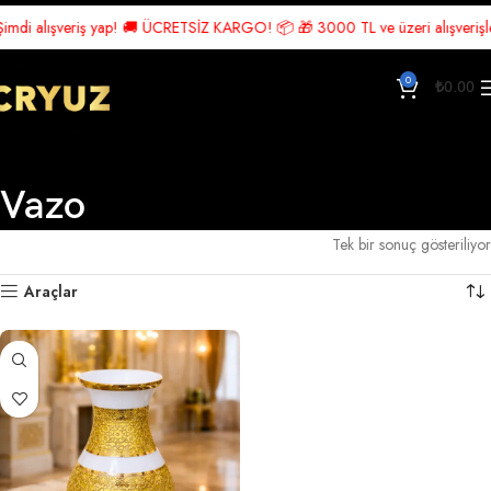
mdi alışveriş yap! 🚚 ÜCRETSİZ KARGO! 📦 🎁 3000 TL ve üzeri alışverişlerd
0
₺
0.00
Vazo
Ana Sayfa
Lüks Aksesuar
Vazo
Tek bir sonuç gösteriliyor
Araçlar