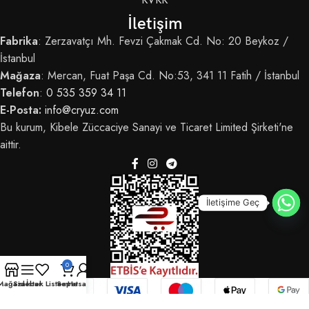
İletişim
Fabrika
: Zerzavatçı Mh. Fevzi Çakmak Cd. No: 20 Beykoz /
İstanbul
Mağaza
: Mercan, Fuat Paşa Cd. No:53, 341 11 Fatih / İstanbul
Telefon
:
0 535 359 34 11
E-Posta:
info@cryuz.com
Bu kurum, Kibele Züccaciye Sanayi ve Ticaret Limited Şirketi'ne
aittir.
İletişime Geç
0
Mağaza
Sidebar
İstek Listem
Sepet
Hesabım