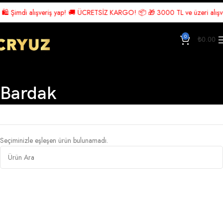
️ Şimdi alışveriş yap! 🚚 ÜCRETSİZ KARGO! 📦 🎁 3000 TL ve üzeri alışveri
0
₺
0.00
Bardak
Ana Sayfa
Sofra Takımı
Bardak
Seçiminizle eşleşen ürün bulunamadı.