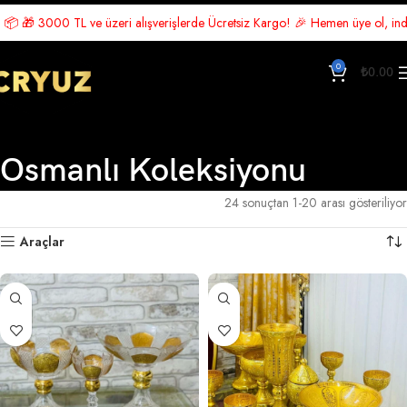
 alışverişlerde Ücretsiz Kargo! 🎉 Hemen üye ol, indirimden yararlan 🛍️ Ş
0
₺
0.00
Osmanlı Koleksiyonu
Ana Sayfa
Osmanlı Koleksiyonu
24 sonuçtan 1-20 arası gösteriliyor
Araçlar