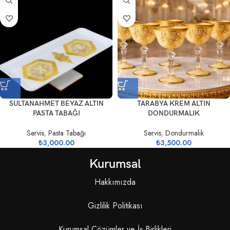
SULTANAHMET BEYAZ ALTIN
TARABYA KREM ALTIN
PASTA TABAĞI
DONDURMALIK
Servis
,
Pasta Tabağı
Servis
,
Dondurmalık
₺
3,000.00
₺
3,500.00
Kurumsal
Hakkımızda
Gizlilik Politikası
Kurumsal Çözümler ve İş Birlikleri