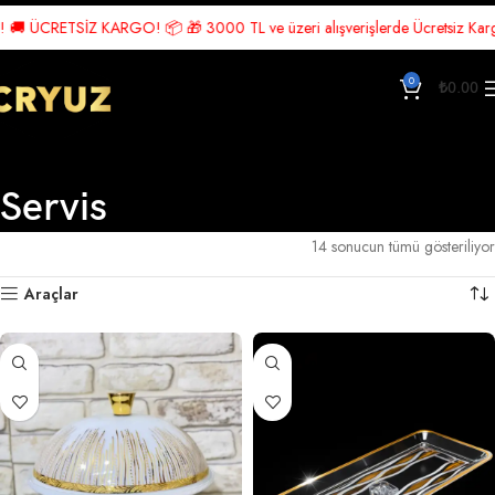
SİZ KARGO! 📦 🎁 3000 TL ve üzeri alışverişlerde Ücretsiz Kargo! 🎉 Hemen 
0
₺
0.00
Servis
Ana Sayfa
Servis
14 sonucun tümü gösteriliyor
Araçlar