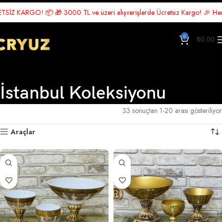
TL ve üzeri alışverişlerde Ücretsiz Kargo! 🎉 Hemen üye ol, indirimden yar
0
₺
0.00
İstanbul Koleksiyonu
Ana Sayfa
İstanbul Koleksiyonu
33 sonuçtan 1-20 arası gösteriliyor
Araçlar