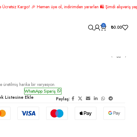
 ol, indirimden yararlan 🛍️ Şimdi alışveriş yap! 🚚 ÜCRETSİZ KARGO! 📦
0
₺
0.00
eyaz Altın
e üretilmiş harika bir varyasyon.
WhatsApp Sipariş
ek Listesine Ekle
Paylaş: