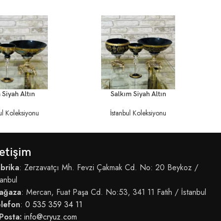
DEVAMINI OKU
DEV
 Siyah Altın
Salkım Siyah Altın
ul Koleksiyonu
İstanbul Koleksiyonu
letişim
brika
: Zerzavatçı Mh. Fevzi Çakmak Cd. No: 20 Beykoz /
tanbul
ağaza
: Mercan, Fuat Paşa Cd. No:53, 341 11 Fatih / İstanbul
elefon
:
0 535 359 34 11
Posta:
info@cryuz.com