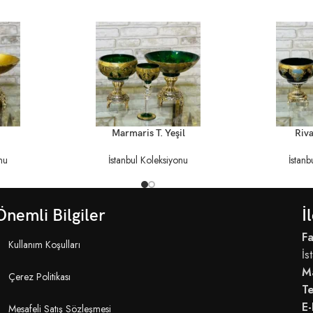
DEVAMINI OKU
DEVAMINI OKU
Marmaris T. Yeşil
Riva
nu
İstanbul Koleksiyonu
İstanb
Önemli Bilgiler
İ
Fa
Kullanım Koşulları
İs
M
Çerez Politikası
T
E-
Mesafeli Satış Sözleşmesi