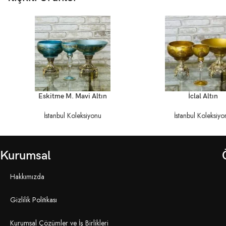
DEVAMINI OKU
DEVAMINI OKU
Eskitme M. Mavi Altın
İclal Altın
İstanbul Koleksiyonu
İstanbul Koleksiyo
Kurumsal
Hakkımızda
Gizlilik Politikası
Kurumsal Çözümler ve İş Birlikleri