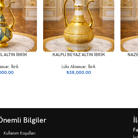
SEPETE EKLE
SEPETE 
L ALTIN İBRİK
KALPLİ BEYAZ ALTIN İBRİK
NAZE
esuar
,
İbrik
Lüks Aksesuar
,
İbrik
000.00
₺
38,000.00
Önemli Bilgiler
İ
Fa
Kullanım Koşulları
İs