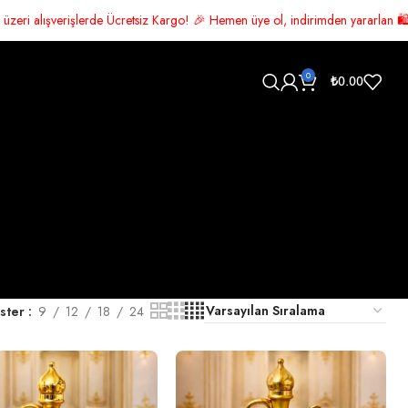
rde Ücretsiz Kargo! 🎉 Hemen üye ol, indirimden yararlan 🛍️ Şimdi alışver
0
₺
0.00
ster
9
12
18
24