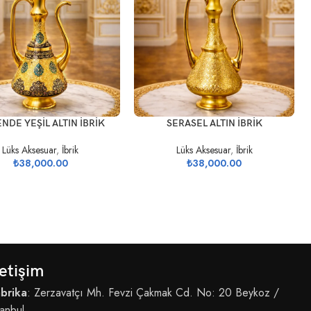
EKLE
SEPETE EKLE
NDE YEŞİL ALTIN İBRİK
SERASEL ALTIN İBRİK
Lüks Aksesuar
,
İbrik
Lüks Aksesuar
,
İbrik
₺
38,000.00
₺
38,000.00
letişim
brika
: Zerzavatçı Mh. Fevzi Çakmak Cd. No: 20 Beykoz /
tanbul