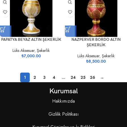
PAPATYA BEYAZ ALTIN ŞEKERLİK
NAZPERVER BORDO ALTIN
ŞEKERLİK
Lüks Aksesuar
,
Şekerlik
₺
7,000.00
Lüks Aksesuar
,
Şekerlik
₺
8,500.00
1
2
3
4
…
24
25
26
→
Kurumsal
Hakkımızda
Gizlilik Politikası