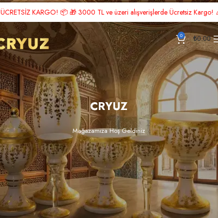
Z KARGO! 📦 🎁 3000 TL ve üzeri alışverişlerde Ücretsiz Kargo! 🎉 Hemen üy
0
₺
0.00
CRYUZ
Mağazamıza Hoş Geldiniz