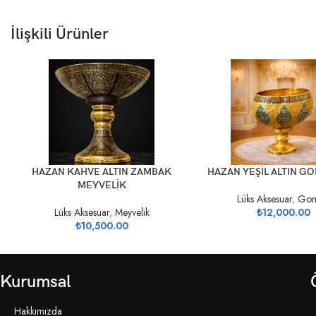
İlişkili Ürünler
SEPETE EKLE
SEPETE EKLE
HAZAN KAHVE ALTIN ZAMBAK
HAZAN YEŞİL ALTIN G
MEYVELİK
Lüks Aksesuar
,
Gon
Lüks Aksesuar
,
Meyvelik
₺
12,000.00
₺
10,500.00
Kurumsal
Hakkımızda