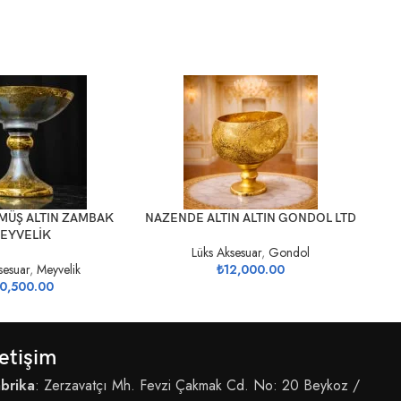
SEPETE EKLE
SEP
MÜŞ ALTIN ZAMBAK
NAZENDE ALTIN ALTIN GONDOL LTD
NAZ
EYVELİK
Lüks Aksesuar
,
Gondol
sesuar
,
Meyvelik
₺
12,000.00
0,500.00
letişim
brika
: Zerzavatçı Mh. Fevzi Çakmak Cd. No: 20 Beykoz /