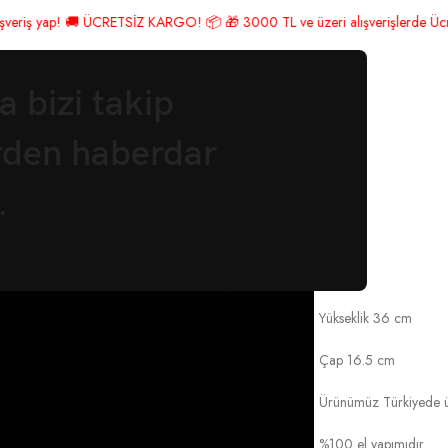
GO! 📦 🎁 3000 TL ve üzeri alışverişlerde Ücretsiz Kargo! 🎉 Hemen üye ol,
 bizi takip
rden haberdar
RLİK
.
PAPATY
Şekerlik
Yükseklik 36 cm
Çap 16.5 cm
Ürünümüz Türkiyede üre
%100 el yapımıdır