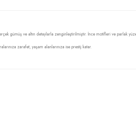
gerçek gümüş ve altın detaylarla zenginleştirilmiştir. İnce motifleri ve parlak y
alarınıza zarafet, yaşam alanlarınıza ise prestij katar.