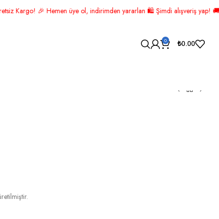
 indirimden yararlan 🛍️ Şimdi alışveriş yap! 🚚 ÜCRETSİZ KARGO! 📦
0
₺
0.00
A BEYAZ ALTIN ŞEKERLİK
tilmiştir.