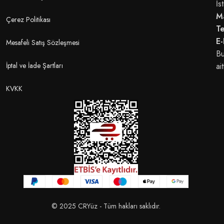
İs
M
Çerez Politikası
T
E-
Mesafeli Satış Sözleşmesi
Bu
İptal ve İade Şartları
ait
KVKK
© 2025 CRYüz - Tüm hakları saklıdır.