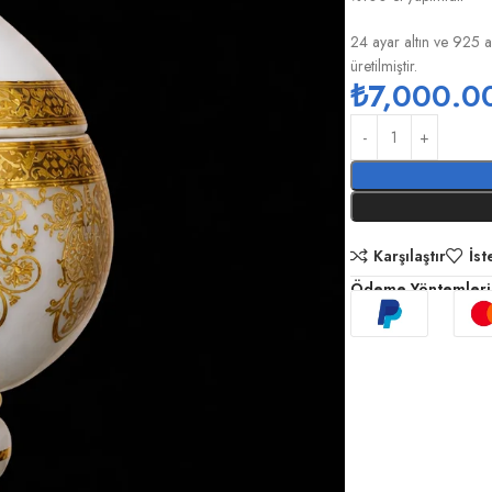
24 ayar altın ve 925 a
üretilmiştir.
₺
7,000.0
Karşılaştır
İst
Ödeme Yöntemleri