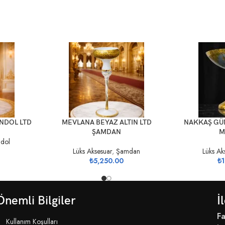
SEPETE EKLE
SEPETE EKLE
ONDOL LTD
MEVLANA BEYAZ ALTIN LTD
NAKKAŞ GÜ
ŞAMDAN
M
dol
Lüks Aksesuar
,
Şamdan
Lüks Ak
₺
5,250.00
₺
1
Önemli Bilgiler
İ
Fa
Kullanım Koşulları