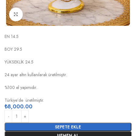
Click to enlarge
MERMER BEYAZ ALTIN GONDOL LTD
EN 14.5
BOY 29.5
YÜKSEKLİK 24.5
24 ayar altın kullanılarak üretilmiştir.
%100 el yapımıdır.
Türkiye’de üretilmiştir.
₺
8,000.00
SEPETE EKLE
HEMEN AL