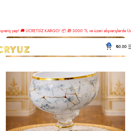
Ana Sayfa
Lüks Aksesuar
Gondol
 yap! 🚚 ÜCRETSİZ KARGO! 📦 🎁 3000 TL ve üzeri alışverişlerde Ücretsiz K
0
₺
0.00