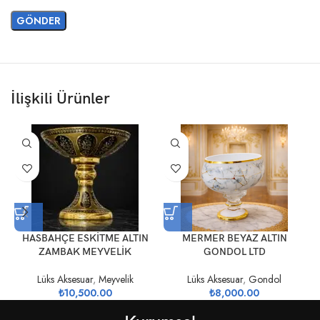
İlişkili Ürünler
HASBAHÇE ESKİTME ALTIN
MERMER BEYAZ ALTIN
ZAMBAK MEYVELİK
GONDOL LTD
Lüks Aksesuar
,
Meyvelik
Lüks Aksesuar
,
Gondol
₺
10,500.00
₺
8,000.00