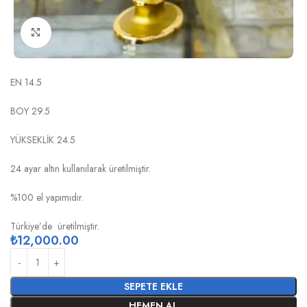
Click to enlarge
SERASEL ALTIN GONDOL LTD
EN 14.5
BOY 29.5
YÜKSEKLİK 24.5
24 ayar altın kullanılarak üretilmiştir.
%100 el yapımıdır.
Türkiye’de üretilmiştir.
₺
12,000.00
SEPETE EKLE
HEMEN AL