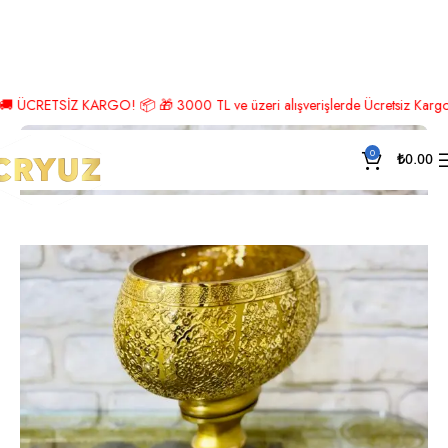
Ana Sayfa
Lüks Aksesuar
Gondol
RETSİZ KARGO! 📦 🎁 3000 TL ve üzeri alışverişlerde Ücretsiz Kargo! 🎉 Hem
0
₺
0.00