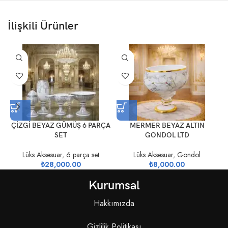
İlişkili Ürünler
ÇİZGİ BEYAZ GÜMÜŞ 6 PARÇA
MERMER BEYAZ ALTIN
SET
GONDOL LTD
Lüks Aksesuar
,
6 parça set
Lüks Aksesuar
,
Gondol
₺
28,000.00
₺
8,000.00
Kurumsal
Hakkımızda
Gizlilik Politikası