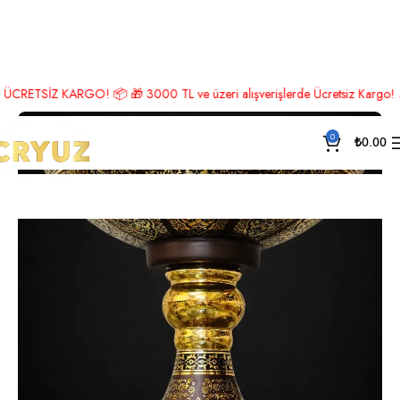
Ana Sayfa
Lüks Aksesuar
Meyvelik
ETSİZ KARGO! 📦 🎁 3000 TL ve üzeri alışverişlerde Ücretsiz Kargo! 🎉 Heme
0
₺
0.00