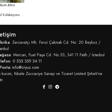
DEV
lkım Altın
ul Koleksiyonu
letişim
brika
: Zerzavatçı Mh. Fevzi Çakmak Cd. No: 20 Beykoz /
tanbul
ağaza
: Mercan, Fuat Paşa Cd. No:53, 341 11 Fatih / İstanbul
elefon
:
0 535 359 34 11
Posta:
info@cryuz.com
 kurum, Kibele Züccaciye Sanayi ve Ticaret Limited Şirketi'ne
tir.