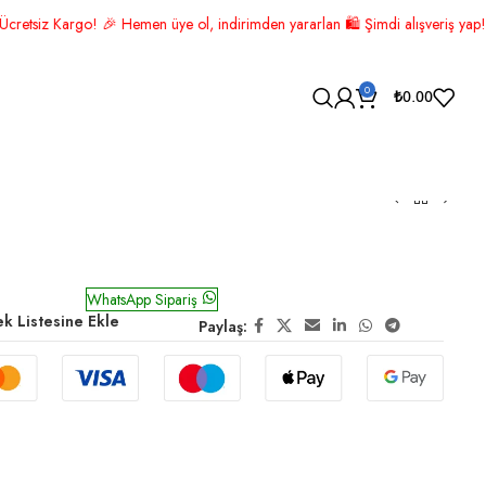
 ol, indirimden yararlan 🛍️ Şimdi alışveriş yap! 🚚 ÜCRETSİZ KARGO! 📦
0
₺
0.00
n Beyaz Altın
WhatsApp Sipariş
ek Listesine Ekle
Paylaş: