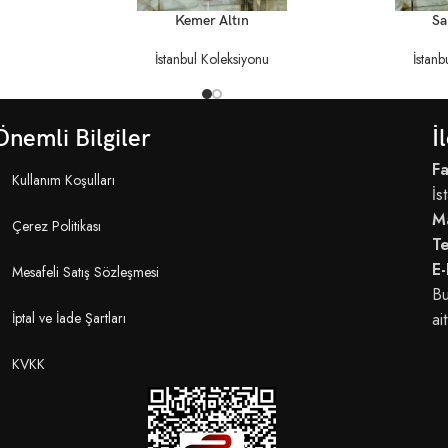
DEVAMINI OKU
DEVAMINI OKU
Kemer Altın
Sa
İstanbul Koleksiyonu
İstanb
Önemli Bilgiler
İ
Fa
Kullanım Koşulları
İs
M
Çerez Politikası
T
E-
Mesafeli Satış Sözleşmesi
Bu
İptal ve İade Şartları
ait
KVKK