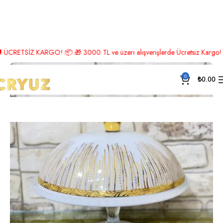
Ana Sayfa
Servis
Fanus
TSİZ KARGO! 📦 🎁 3000 TL ve üzeri alışverişlerde Ücretsiz Kargo! 🎉 Hemen
0
₺
0.00