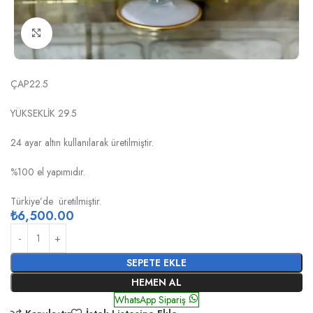
Click to enlarge
ÇİZGİ BEYAZ ALTIN FANUS
ÇAP22.5
YÜKSEKLİK 29.5
24 ayar altın kullanılarak üretilmiştir.
%100 el yapımıdır.
Türkiye’de üretilmiştir.
₺
6,500.00
SEPETE EKLE
HEMEN AL
WhatsApp Sipariş