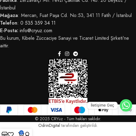
Fabrika
: Zerzavatçı Mh. Fevzi Çakmak Cd. No: 20 Beykoz /
İstanbul
Mağaza
: Mercan, Fuat Paşa Cd. No:53, 341 11 Fatih / İstanbul
Telefon
:
0 535 359 34 11
E-Posta:
info@cryuz.com
Bu kurum, Kibele Züccaciye Sanayi ve Ticaret Limited Şirketi'ne
aittir.
İletişime Geç
© 2025 CRYüz - Tüm hakları saklıdır.
OdrinDigital
tarafından geliştirildi.
0