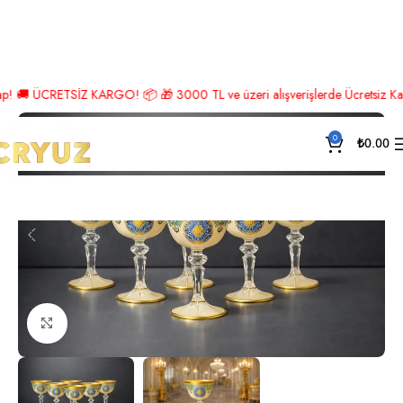
Ana Sayfa
Servis
Dondurmalık
🚚 ÜCRETSİZ KARGO! 📦 🎁 3000 TL ve üzeri alışverişlerde Ücretsiz Kargo! 
0
₺
0.00
Click to enlarge