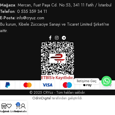
Mağaza
: Mercan, Fuat Paşa Cd. No:53, 341 11 Fatih / İstanbul
Telefon
:
0 535 359 34 11
E-Posta:
info@cryuz.com
Bu kurum, Kibele Züccaciye Sanayi ve Ticaret Limited Şirketi'ne
aittir.
İletişime Geç
© 2025 CRYüz - Tüm hakları saklıdır.
OdrinDigital
tarafından geliştirildi.
0
Mağaza
İstek Listem
Sepet
Hesabım