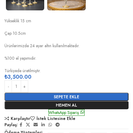
GÜNEŞ KREM MAVİ ALTIN DONDURMALIK
Yükseklik 15 cm
Çap 10.5cm
Ürünlerimizde 24 ayar altın kullanılmaktadır.
%100 el yapımıdır.
Türkiyede üretilmiştir.
₺
3,500.00
SEPETE EKLE
HEMEN AL
WhatsApp Sipariş
Karşılaştır
İstek Listesine Ekle
Paylaş:
Ödeme Yöntemleri