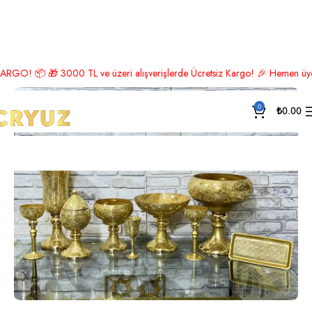
Ana Sayfa
Osmanlı Koleksiyonu
 📦 🎁 3000 TL ve üzeri alışverişlerde Ücretsiz Kargo! 🎉 Hemen üye ol, in
0
₺
0.00