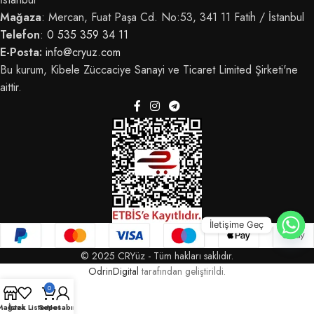
Mağaza
: Mercan, Fuat Paşa Cd. No:53, 341 11 Fatih / İstanbul
Telefon
:
0 535 359 34 11
E-Posta:
info@cryuz.com
Bu kurum, Kibele Züccaciye Sanayi ve Ticaret Limited Şirketi'ne
aittir.
İletişime Geç
© 2025 CRYüz - Tüm hakları saklıdır.
OdrinDigital
tarafından geliştirildi.
0
Mağaza
İstek Listem
Sepet
Hesabım