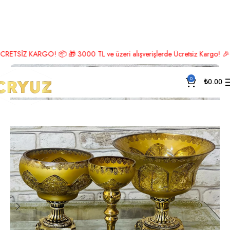
Ana Sayfa
Osmanlı Koleksiyonu
Z KARGO! 📦 🎁 3000 TL ve üzeri alışverişlerde Ücretsiz Kargo! 🎉 Hemen üy
0
₺
0.00