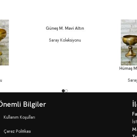
DEVAMINI OKU
Güneş M. Mavi Altın
Saray Koleksiyonu
DEVAMINI OKU
Hümaş M.
nu
Sara
Önemli Bilgiler
İ
Fa
Kullanım Koşulları
İs
M
Çerez Politikası
T