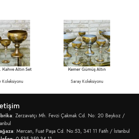
DEV
DEVAMINI OKU
 Kahve Altın Set
Kemer Gümüş Altın
y Koleksiyonu
Saray Koleksiyonu
letişim
brika
: Zerzavatçı Mh. Fevzi Çakmak Cd. No: 20 Beykoz /
tanbul
ağaza
: Mercan, Fuat Paşa Cd. No:53, 341 11 Fatih / İstanbul
elefon
:
0 535 359 34 11