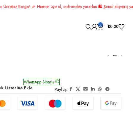
n üye ol, indirimden yararlan 🛍️ Şimdi alışveriş yap! 🚚 ÜCRETSİZ KARGO!
0
₺
0.00
 Altın
WhatsApp Sipariş
ek Listesine Ekle
Paylaş: