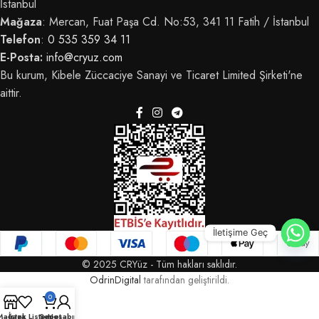
İstanbul
Mağaza
: Mercan, Fuat Paşa Cd. No:53, 341 11 Fatih / İstanbul
Telefon
:
0 535 359 34 11
E-Posta:
info@cryuz.com
Bu kurum, Kibele Züccaciye Sanayi ve Ticaret Limited Şirketi'ne
aittir.
İletişime Geç
© 2025 CRYüz - Tüm hakları saklıdır.
OdrinDigital
tarafından geliştirildi.
0
Mağaza
İstek Listem
Sepet
Hesabım