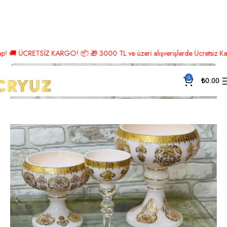
Ana Sayfa
Saray Koleksiyonu
CRETSİZ KARGO! 📦 🎁 3000 TL ve üzeri alışverişlerde Ücretsiz Kargo! 🎉 H
0
₺
0.00