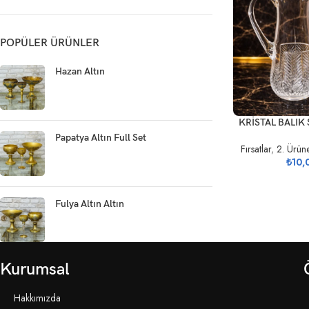
POPÜLER ÜRÜNLER
Hazan Altın
SEPETE EKLE
KRİSTAL BALIK 
Papatya Altın Full Set
Fırsatlar
,
2. Ürün
₺
10,
Fulya Altın Altın
Kurumsal
Hakkımızda