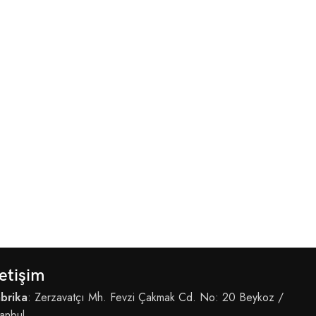
letişim
brika
: Zerzavatçı Mh. Fevzi Çakmak Cd. No: 20 Beykoz /
tanbul