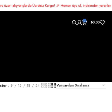
verişlerde Ücretsiz Kargo! 🎉 Hemen üye ol, indirimden yararlan 🛍️ Şimdi
0
₺
0.00
ster
9
12
18
24