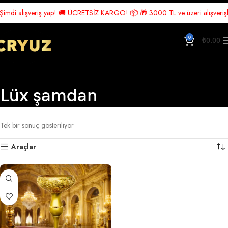
mdi alışveriş yap! 🚚 ÜCRETSİZ KARGO! 📦 🎁 3000 TL ve üzeri alışverişlerd
0
₺
0.00
Lüx şamdan
Ana Sayfa
Ürünler “Lüx şamdan” olarak etiketlendi
Tek bir sonuç gösteriliyor
Araçlar