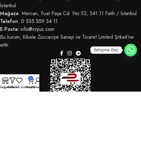
İstanbul
Mağaza
: Mercan, Fuat Paşa Cd. No:53, 341 11 Fatih / İstanbul
Telefon
:
0 535 359 34 11
E-Posta:
info@cryuz.com
Bu kurum, Kibele Züccaciye Sanayi ve Ticaret Limited Şirketi'ne
aittir.
İletişime Geç
0
Mağaza
Filters
İstek Listem
Sepet
Hesabım
© 2025 CRYüz - Tüm hakları saklıdır.
OdrinDigital
tarafından geliştirildi.