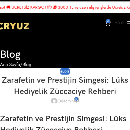
🚚 ÜCRETSİZ KARGO! 📦 🎁 3000 TL ve üzeri alışverişlerde Ücretsiz Kargo! 
0
₺
0.00
Blog
Ana Sayfa
Blog
BLOG
Zarafetin ve Prestijin Simgesi: Lüks
Hediyelik Züccaciye Rehberi
0
Odadmin
Zarafetin ve Prestijin Simgesi: Lüks