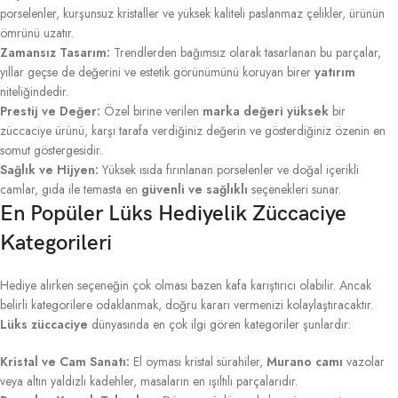
porselenler, kurşunsuz kristaller ve yüksek kaliteli paslanmaz çelikler, ürünün
ömrünü uzatır.
Zamansız Tasarım:
Trendlerden bağımsız olarak tasarlanan bu parçalar,
yıllar geçse de değerini ve estetik görünümünü koruyan birer
yatırım
niteliğindedir.
Prestij ve Değer:
Özel birine verilen
marka değeri yüksek
bir
züccaciye ürünü, karşı tarafa verdiğiniz değerin ve gösterdiğiniz özenin en
somut göstergesidir.
Sağlık ve Hijyen:
Yüksek ısıda fırınlanan porselenler ve doğal içerikli
camlar, gıda ile temasta en
güvenli ve sağlıklı
seçenekleri sunar.
En Popüler Lüks Hediyelik Züccaciye
Kategorileri
Hediye alırken seçeneğin çok olması bazen kafa karıştırıcı olabilir. Ancak
belirli kategorilere odaklanmak, doğru kararı vermenizi kolaylaştıracaktır.
Lüks züccaciye
dünyasında en çok ilgi gören kategoriler şunlardır:
Kristal ve Cam Sanatı:
El oyması kristal sürahiler,
Murano camı
vazolar
veya altın yaldızlı kadehler, masaların en ışıltılı parçalarıdır.