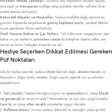
Porselen Yemek Takımları:
Dünyaca ünlü markaların imzasını taşıyan,
ince yapılı ve
transparan
özelliğe sahip porselen takımlar, sofraları birer
ziyafet alanına dönüştürür.
Dekoratif Objeler ve Heykeller:
Sadece mutfakta değil, salonun en
görünür köşesinde sergilenecek
gümüş kaplama
tepsiler, sanatsal biblolar
ve şık şamdanlar lüksün sembolüdür.
Özel Tasarım Kahve ve Çay Setleri:
Türk kültürünün vazgeçilmezi olan
kahve ve çay saatlerini,
porselen sanatı
ile birleştiren tasarım setler, her
zaman en favori hediyeler arasında yer alır.
Hediye Seçerken Dikkat Edilmesi Gereken
Püf Noktaları
Lüks bir hediye seçmek, sadece etikete bakmak değil,
alıcının tarzını
ve
ihtiyaçlarını doğru analiz etmektir. Doğru seçimi yapmak için şu adımları
izleyebilirsiniz:
1.
Tarz Analizi:
Hediye alacağınız kişinin evi
minimalist
mi, yoksa
klasik
ve gösterişli
bir tarza mı sahip? Minimalist bir ev için yalın çizgili kristaller,
klasik bir ev içinse
altın varaklı
porselenler uygun olacaktır.
2.
Kullanım Amacı:
Ürünün sadece dekoratif mi olacağını yoksa günlük