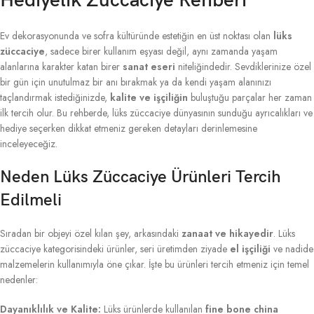
Hediyelik Züccaciye Rehberi
Ev dekorasyonunda ve sofra kültüründe estetiğin en üst noktası olan
lüks
züccaciye
, sadece birer kullanım eşyası değil, aynı zamanda yaşam
alanlarına karakter katan birer
sanat eseri
niteliğindedir. Sevdiklerinize özel
bir gün için unutulmaz bir anı bırakmak ya da kendi yaşam alanınızı
taçlandırmak istediğinizde,
kalite ve işçiliğin
buluştuğu parçalar her zaman
ilk tercih olur. Bu rehberde, lüks züccaciye dünyasının sunduğu ayrıcalıkları ve
hediye seçerken dikkat etmeniz gereken detayları derinlemesine
inceleyeceğiz.
Neden Lüks Züccaciye Ürünleri Tercih
Edilmeli
Sıradan bir objeyi özel kılan şey, arkasındaki
zanaat ve hikayedir
. Lüks
züccaciye kategorisindeki ürünler, seri üretimden ziyade
el işçiliği
ve nadide
malzemelerin kullanımıyla öne çıkar. İşte bu ürünleri tercih etmeniz için temel
nedenler:
Dayanıklılık ve Kalite:
Lüks ürünlerde kullanılan
fine bone china