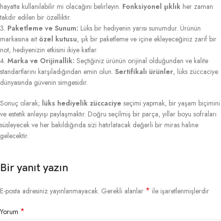
hayatta kullanılabilir mi olacağını belirleyin.
Fonksiyonel şıklık
her zaman
takdir edilen bir özelliktir.
3.
Paketleme ve Sunum:
Lüks bir hediyenin yarısı sunumdur. Ürünün
markasına ait
özel kutusu
, şık bir paketleme ve içine ekleyeceğiniz zarif bir
not, hediyenizin etkisini ikiye katlar.
4.
Marka ve Orijinallik:
Seçtiğiniz ürünün orijinal olduğundan ve kalite
standartlarını karşıladığından emin olun.
Sertifikalı ürünler
, lüks züccaciye
dünyasında güvenin simgesidir.
Sonuç olarak;
lüks hediyelik züccaciye
seçimi yapmak, bir yaşam biçimini
ve estetik anlayışı paylaşmaktır. Doğru seçilmiş bir parça, yıllar boyu sofraları
süsleyecek ve her bakıldığında sizi hatırlatacak değerli bir miras haline
gelecektir.
Bir yanıt yazın
*
E-posta adresiniz yayınlanmayacak.
Gerekli alanlar
ile işaretlenmişlerdir
*
Yorum