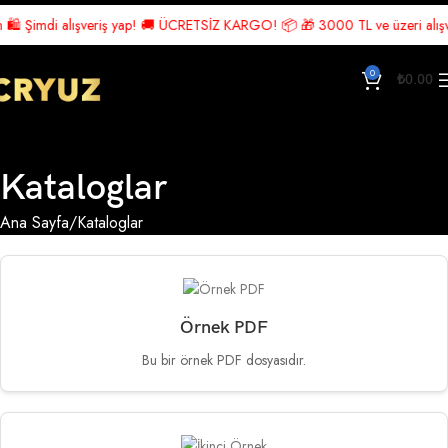
🛍️ Şimdi alışveriş yap! 🚚 ÜCRETSİZ KARGO! 📦 🎁 3000 TL ve üzeri alışver
0
₺
0.00
Kataloglar
Ana Sayfa
Kataloglar
Örnek PDF
Bu bir örnek PDF dosyasıdır.