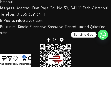
İstanbul
Mağaza
: Mercan, Fuat Paşa Cd. No:53, 341 11 Fatih / İstanbul
Telefon
:
0 535 359 34 11
E-Posta:
info@cryuz.com
Bu kurum, Kibele Züccaciye Sanayi ve Ticaret Limited Şirketi'ne
aittir.
İletişime Geç
0
Mağaza
Filters
İstek Listem
Sepet
Hesabım
© 2025 CRYüz - Tüm hakları saklıdır.
OdrinDigital
tarafından geliştirildi.