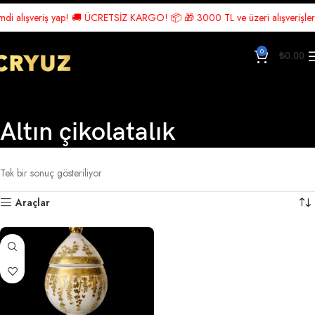
di alışveriş yap! 🚚 ÜCRETSİZ KARGO! 📦 🎁 3000 TL ve üzeri alışverişlerde
0
₺
0.00
Altın çikolatalık
Ana Sayfa
Ürünler “Altın çikolatalık” olarak etiketlendi
Tek bir sonuç gösteriliyor
Araçlar