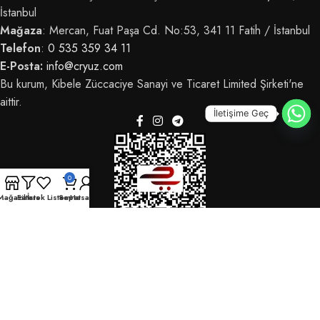
İstanbul
Mağaza
: Mercan, Fuat Paşa Cd. No:53, 341 11 Fatih / İstanbul
Telefon
:
0 535 359 34 11
E-Posta:
info@cryuz.com
Bu kurum, Kibele Züccaciye Sanayi ve Ticaret Limited Şirketi'ne
aittir.
İletişime Geç
0
Mağaza
Filters
İstek Listem
Sepet
Hesabım
© 2025 CRYüz - Tüm hakları saklıdır.
OdrinDigital
tarafından geliştirildi.