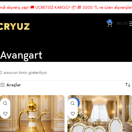
di alışveriş yap! 🚚 ÜCRETSİZ KARGO! 📦 🎁 3000 TL ve üzeri alışverişlerde
0
₺
0.00
Avangart
Ana Sayfa
Ürünler “Avangart” olarak etiketlendi
2 sonucun tümü gösteriliyor
Araçlar
-26%