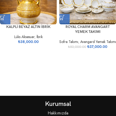
KALPLİ BEYAZ ALTIN İBRİK
ROYAL CHARM AVANGART
YEMEK TAKIMI
Lüks Aksesuar
,
İbrik
₺
38,000.00
Sofra Takımı
,
Avangard Yemek Takımı
₺
37,000.00
₺
50,000.00
Kurumsal
Hakkımızda