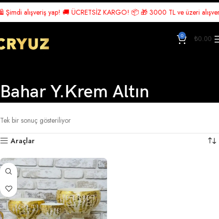
 Şimdi alışveriş yap! 🚚 ÜCRETSİZ KARGO! 📦 🎁 3000 TL ve üzeri alışverişl
0
₺
0.00
Bahar Y.Krem Altın
Ana Sayfa
Ürünler “Bahar Y.Krem Altın” olarak etiketlendi
Tek bir sonuç gösteriliyor
Araçlar