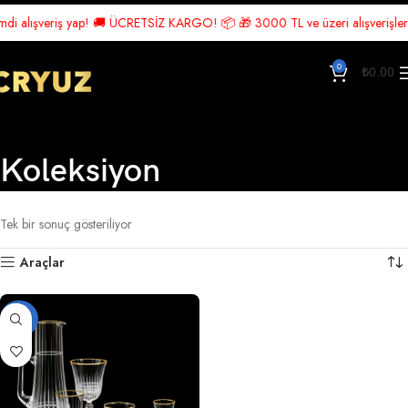
di alışveriş yap! 🚚 ÜCRETSİZ KARGO! 📦 🎁 3000 TL ve üzeri alışverişlerde
0
₺
0.00
Koleksiyon
Ana Sayfa
Ürünler “Koleksiyon” olarak etiketlendi
Tek bir sonuç gösteriliyor
Araçlar
-22%