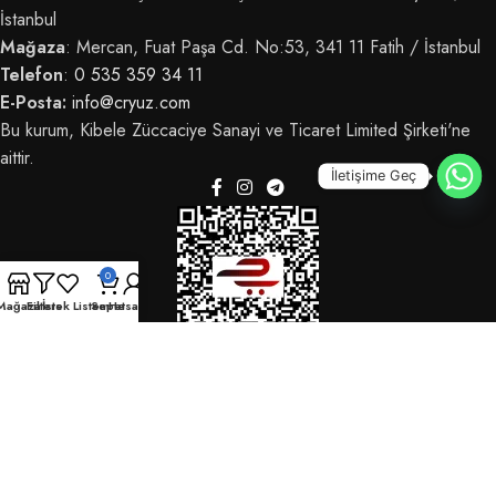
İstanbul
Mağaza
: Mercan, Fuat Paşa Cd. No:53, 341 11 Fatih / İstanbul
Telefon
:
0 535 359 34 11
E-Posta:
info@cryuz.com
Bu kurum, Kibele Züccaciye Sanayi ve Ticaret Limited Şirketi'ne
aittir.
İletişime Geç
0
Mağaza
Filters
İstek Listem
Sepet
Hesabım
© 2025 CRYüz - Tüm hakları saklıdır.
OdrinDigital
tarafından geliştirildi.