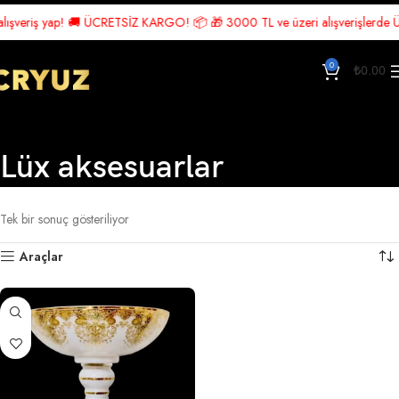
ışveriş yap! 🚚 ÜCRETSİZ KARGO! 📦 🎁 3000 TL ve üzeri alışverişlerde Ücr
0
₺
0.00
Lüx aksesuarlar
Ana Sayfa
Ürünler “Lüx aksesuarlar” olarak etiketlendi
Tek bir sonuç gösteriliyor
Araçlar