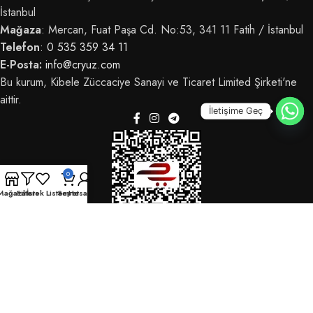
İstanbul
Mağaza
: Mercan, Fuat Paşa Cd. No:53, 341 11 Fatih / İstanbul
Telefon
:
0 535 359 34 11
E-Posta:
info@cryuz.com
Bu kurum, Kibele Züccaciye Sanayi ve Ticaret Limited Şirketi'ne
aittir.
İletişime Geç
0
Mağaza
Filters
İstek Listem
Sepet
Hesabım
© 2025 CRYüz - Tüm hakları saklıdır.
OdrinDigital
tarafından geliştirildi.