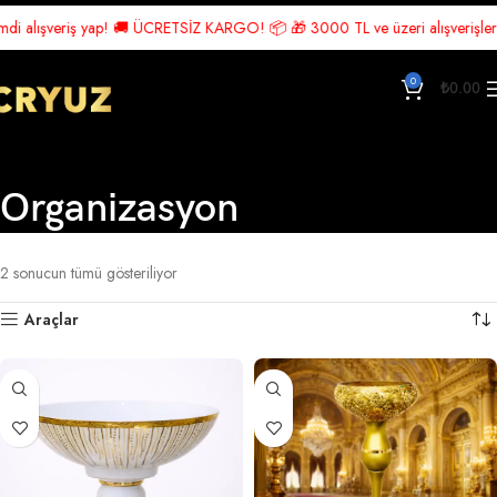
i alışveriş yap! 🚚 ÜCRETSİZ KARGO! 📦 🎁 3000 TL ve üzeri alışverişlerde 
0
₺
0.00
Organizasyon
Ana Sayfa
Ürünler “Organizasyon” olarak etiketlendi
2 sonucun tümü gösteriliyor
Araçlar