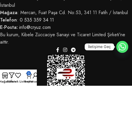
İstanbul
Mağaza
: Mercan, Fuat Paşa Cd. No:53, 341 11 Fatih / İstanbul
Telefon
:
0 535 359 34 11
E-Posta:
info@cryuz.com
Bu kurum, Kibele Züccaciye Sanayi ve Ticaret Limited Şirketi'ne
aittir.
İletişime Geç
0
Mağaza
Filters
İstek Listem
Sepet
Hesabım
© 2025 CRYüz - Tüm hakları saklıdır.
OdrinDigital
tarafından geliştirildi.