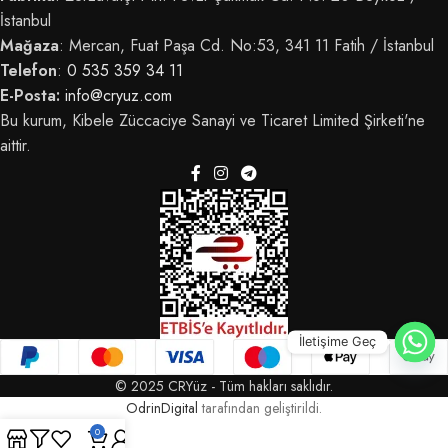
İstanbul
Mağaza
: Mercan, Fuat Paşa Cd. No:53, 341 11 Fatih / İstanbul
Telefon
:
0 535 359 34 11
E-Posta:
info@cryuz.com
Bu kurum, Kibele Züccaciye Sanayi ve Ticaret Limited Şirketi'ne
aittir.
İletişime Geç
© 2025 CRYüz - Tüm hakları saklıdır.
OdrinDigital
tarafından geliştirildi.
0