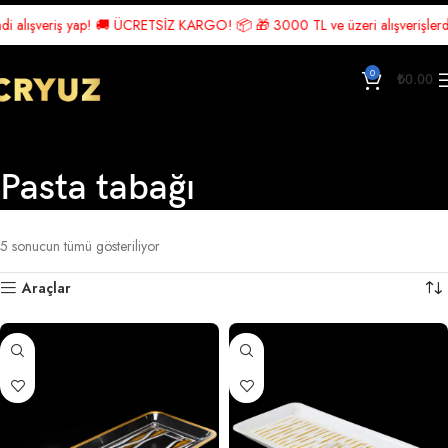
lışveriş yap! 🚚 ÜCRETSİZ KARGO! 📦 🎁 3000 TL ve üzeri alışverişlerde Üc
0
₺
0.00
Pasta tabağı
Ana Sayfa
Ürünler “Pasta tabağı” olarak etiketlendi
5 sonucun tümü gösteriliyor
Araçlar