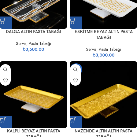
DALGA ALTIN PASTA TABAĞI
ESKİTME BEYAZ ALTIN PASTA
TABAĞI
Servis
,
Pasta Tabağı
₺
3,500.00
Servis
,
Pasta Tabağı
₺
3,000.00
-21%
KALPLİ BEYAZ ALTIN PASTA
NAZENDE ALTIN ALTIN PASTA
TABAĞI
TABAĞI