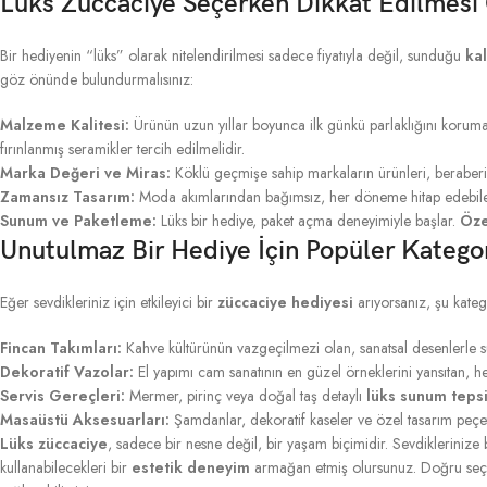
Lüks Züccaciye Seçerken Dikkat Edilmesi 
Bir hediyenin “lüks” olarak nitelendirilmesi sadece fiyatıyla değil, sunduğu
kal
göz önünde bulundurmalısınız:
Malzeme Kalitesi:
Ürünün uzun yıllar boyunca ilk günkü parlaklığını koruması
fırınlanmış seramikler tercih edilmelidir.
Marka Değeri ve Miras:
Köklü geçmişe sahip markaların ürünleri, beraber
Zamansız Tasarım:
Moda akımlarından bağımsız, her döneme hitap edebi
Sunum ve Paketleme:
Lüks bir hediye, paket açma deneyimiyle başlar.
Öze
Unutulmaz Bir Hediye İçin Popüler Kategor
Eğer sevdikleriniz için etkileyici bir
züccaciye hediyesi
arıyorsanız, şu katego
Fincan Takımları:
Kahve kültürünün vazgeçilmezi olan, sanatsal desenlerle 
Dekoratif Vazolar:
El yapımı cam sanatının en güzel örneklerini yansıtan, h
Servis Gereçleri:
Mermer, pirinç veya doğal taş detaylı
lüks sunum tepsi
Masaüstü Aksesuarları:
Şamdanlar, dekoratif kaseler ve özel tasarım peçete
Lüks züccaciye
, sadece bir nesne değil, bir yaşam biçimidir. Sevdiklerinize
kullanabilecekleri bir
estetik deneyim
armağan etmiş olursunuz. Doğru seçim