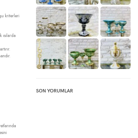
şu kriterleri
 ısılarda
tırır.
mandır.
SON YORUMLAR
yatlarında
sini