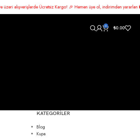
Ücretsiz Kargo! 🎉 Hemen üye ol, indirimden yararlan 🛍️ Şimdi alışveriş y
0
₺
0.00
KATEGORILER
Blog
Kupa