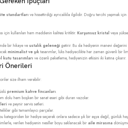
Gereken İpuçları
ite standartları
ve hissettirdiği ayrıcalıkla ilgilidir. Doğru tercihi yapmak için 
 için kullanılan ham maddenin kalitesi kritiktir.
Kurşunsuz kristal
veya yüksek
inde bir hikaye ve
ustalık geleneği
getirir. Bu da hediyenin manevi değerini ar
lecek
minimalist ve şık
tasarımlar, lüks hediyecilikte her zaman güvenli bir li
l kutu tasarımları
ve özenli paketleme, hediyenizin etkisini iki katına çıkarır.
i Önerileri
riler size ilham verebilir:
süslü
premium kahve fincanları
.
em dolu hem boşken bir sanat eseri gibi duran vazolar.
leri
ve peynir servis setleri.
likler gibi tamamlayıcı parçalar.
 bu kategoriden bir hediye seçerek onlara sadece şık bir eşya değil, günlük ha
lerle, verilen hediyenin nesiller boyu saklanacak bir
aile mirasına
dönüşme