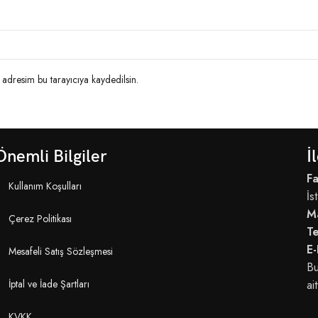
adresim bu tarayıcıya kaydedilsin.
Önemli Bilgiler
İ
Fa
Kullanım Koşulları
İs
M
Çerez Politikası
T
E-
Mesafeli Satış Sözleşmesi
Bu
İptal ve İade Şartları
ait
KVKK