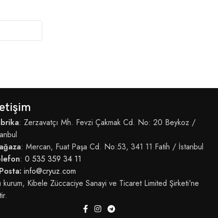
letişim
brika
: Zerzavatçı Mh. Fevzi Çakmak Cd. No: 20 Beykoz /
tanbul
ağaza
: Mercan, Fuat Paşa Cd. No:53, 341 11 Fatih / İstanbul
elefon
:
0 535 359 34 11
Posta:
info@cryuz.com
 kurum, Kibele Züccaciye Sanayi ve Ticaret Limited Şirketi'ne
tir.