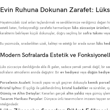
Evin Ruhuna Dokunan Zarafet: Lüks
Hayatımızdaki özel anları taçlandırmak ve sevdiklerimize verdiğimiz değeri hi
estetik katan, fonksiyonelliği zarafetle harmanlayan
lüks züccaciye ürünleri
karakterini belirleyen küçük dokunuşlar, doğru seçilmiş bir
sofra takımı
veya 
Bu yazımızda, sıradanlıktan uzak, kaliteyi ve estetiği bir arada sunan
lüks hed
Modern Sofralarda Estetik ve Fonksiyonel
Lüks züccaciye denildiğinde akla ilk gelen, sadece yemek yemek değil, bir
so
sofraların atmosferini anında değiştirir. Bir
ev hediyesi
veya
düğün hediye
Porselenin Asaleti:
İncecik yapısı ve ışık geçiren dokusuyla
kemik porsel
Kristal Işıltısı:
El işçiliği ile şekillendirilmiş
kristal kadehler
ve sürahiler, ış
Gümüş ve Altın Detaylar:
Kenarları gerçek
altın yaldız
veya gümüş işlemel
Tasarım Harikası Parçalar:
Dünyaca ünlü tasarımcıların imzasını taşıyan sın
niteliğindedir.