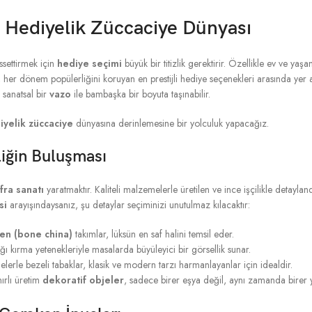
 Hediyelik Züccaciye Dünyası
ssettirmek için
hediye seçimi
büyük bir titizlik gerektirir. Özellikle ev ve yaş
, her dönem popülerliğini koruyan en prestijli hediye seçenekleri arasında yer al
sanatsal bir
vazo
ile bambaşka bir boyuta taşınabilir.
iyelik züccaciye
dünyasına derinlemesine bir yolculuk yapacağız.
liğin Buluşması
fra sanatı
yaratmaktır. Kaliteli malzemelerle üretilen ve ince işçilikle detayland
si
arayışındaysanız, şu detaylar seçiminizi unutulmaz kılacaktır:
en (bone china)
takımlar, lüksün en saf halini temsil eder.
ığı kırma yetenekleriyle masalarda büyüleyici bir görsellik sunar.
erle bezeli tabaklar, klasik ve modern tarzı harmanlayanlar için idealdir.
ırlı üretim
dekoratif objeler
, sadece birer eşya değil, aynı zamanda birer 