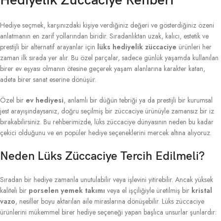
Hediyelik Züccaciye Rehberi
Hediye seçmek, karşınızdaki kişiye verdiğiniz değeri ve gösterdiğiniz özeni
anlatmanın en zarif yollarından biridir. Sıradanlıktan uzak, kalıcı, estetik ve
prestijli bir alternatif arayanlar için
lüks hediyelik züccaciye
ürünleri her
zaman ilk sırada yer alır. Bu özel parçalar, sadece günlük yaşamda kullanılan
birer ev eşyası olmanın ötesine geçerek yaşam alanlarına karakter katan,
adeta birer sanat eserine dönüşür.
Özel bir
ev hediyesi
, anlamlı bir düğün tebriği ya da prestijli bir kurumsal
jest arayışındaysanız, doğru seçilmiş bir züccaciye ürünüyle zamansız bir iz
bırakabilirsiniz. Bu rehberimizde, lüks züccaciye dünyasının neden bu kadar
çekici olduğunu ve en popüler hediye seçeneklerini mercek altına alıyoruz.
Neden Lüks Züccaciye Tercih Edilmeli?
Sıradan bir hediye zamanla unutulabilir veya işlevini yitirebilir. Ancak yüksek
kaliteli bir
porselen yemek takımı
veya el işçiliğiyle üretilmiş bir
kristal
vazo
, nesiller boyu aktarılan aile miraslarına dönüşebilir. Lüks züccaciye
ürünlerini mükemmel birer hediye seçeneği yapan başlıca unsurlar şunlardır: