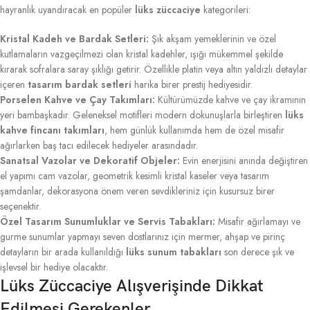
hayranlık uyandıracak en popüler
lüks züccaciye
kategorileri:
Kristal Kadeh ve Bardak Setleri:
Şık akşam yemeklerinin ve özel
kutlamaların vazgeçilmezi olan kristal kadehler, ışığı mükemmel şekilde
kırarak sofralara saray şıklığı getirir. Özellikle platin veya altın yaldızlı detaylar
içeren
tasarım bardak setleri
harika birer prestij hediyesidir.
Porselen Kahve ve Çay Takımları:
Kültürümüzde kahve ve çay ikramının
yeri bambaşkadır. Geleneksel motifleri modern dokunuşlarla birleştiren
lüks
kahve fincanı takımları
, hem günlük kullanımda hem de özel misafir
ağırlarken baş tacı edilecek hediyeler arasındadır.
Sanatsal Vazolar ve Dekoratif Objeler:
Evin enerjisini anında değiştiren
el yapımı cam vazolar, geometrik kesimli kristal kaseler veya tasarım
şamdanlar, dekorasyona önem veren sevdikleriniz için kusursuz birer
seçenektir.
Özel Tasarım Sunumluklar ve Servis Tabakları:
Misafir ağırlamayı ve
gurme sunumlar yapmayı seven dostlarınız için mermer, ahşap ve pirinç
detayların bir arada kullanıldığı
lüks sunum tabakları
son derece şık ve
işlevsel bir hediye olacaktır.
Lüks Züccaciye Alışverişinde Dikkat
Edilmesi Gerekenler