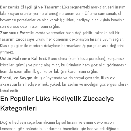
Benzersiz El İşçiliği ve Tasarım:
Lüks segmentteki markalar, seri üretim
fabrikasyon ürünler yerine el emeğine önem verir. Üfleme cam sanatı, el
boyaması porselenler ve altın varak işçilikleri, hediyeyi alan kişinin kendisini
son derece özel hissetmesini sağlar.
Zamansız Estetik:
Moda ve trendler hızla değişebilir; fakat kaliteli bir
tasarım züccaciye
ürünü her dönemin dekorasyon tarzına uyum sağlar.
Klasik çizgiler ile modern detayların harmanlandığı parçalar asla değerini
yitirmez.
Üstün Malzeme Kalitesi:
Bone china (kemik tozu porseleni), kurşunsuz
kristaller, gümüş ve pirinç alaşımlar, bu ürünlerin hem göz alıcı görünmesini
hem de uzun yıllar ilk günkü parlaklığını korumasını sağlar.
Prestij ve Saygınlık:
İş dünyasında ya da sosyal çevrede,
lüks ev
aksesuarları
hediye etmek, yüksek bir zevkin ve inceliğin göstergesi olarak
kabul edilir.
En Popüler Lüks Hediyelik Züccaciye
Kategorileri
Doğru hediyeyi seçerken alıcının kişisel tarzını ve evinin dekorasyon
konseptini göz önünde bulundurmak önemlidir. İşte hediye edildiğinde