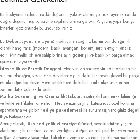
Bir hediyenin sadece maddi değerinin yüksek olması yetmez; aynı zamanda
doğru düşünülmüş ve özenle seçilmiş olması gerekir. Alışveriş yaparken şu
kriterleri göz önünde bulundurabilirsiniz:
Ev Dekorasyonu ile Uyum:
Hediyeyi alacağınız kişinin evinde ağırlıklı
olarak hangi tarzı (modern, klasik, avangart, bohem) tercih ettiğini analiz
edin. Minimalist bir eve sahip birine aşırı gösterişli ve klasik bir parça almak
uyumsuzluk yaratabilir.
İşlevsellik ve Estetik Dengesi:
Hediyenizin sadece vitrinde tozlanan bir
süs mü olacağını, yoksa özel davetlerde gururla kullanılacak işlevsel bir parça
mı olacağını belirleyin. Hem estetik hem de kullanılabilir olan ürünler her
zaman daha çok takdir edilir.
Marka Güvenirliği ve Orijinallik:
Lüks ürün satın alırken marka bilinirliği
ve kalite sertifikaları önemlidir. Hediyenizin orijinal kutusunda, özel koruma
aparatlarıyla ve şık bir
hediye paketlemesi
ile sunulması, verdiğiniz değeri
ikiye katlayacaktır.
Sonuç olarak,
lüks hediyelik züccaciye
ürünleri, sevdiklerinizin yaşam
alanlarına ışıltı katarken, onlara verdiğiniz değeri en asil şekilde göstermenizi
sağlar. Zamansız tasarımlar, kaliteli malzemeler ve ince işçilikle harmanlanan