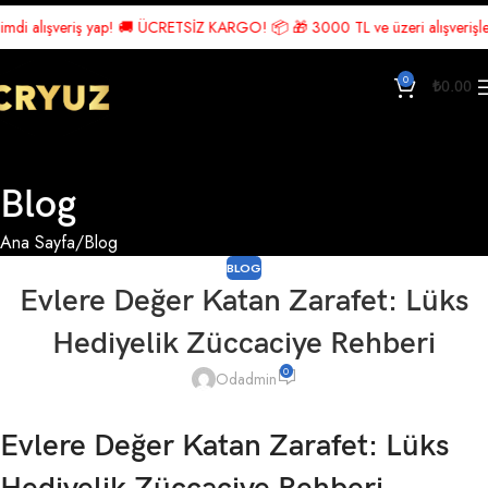
ışveriş yap! 🚚 ÜCRETSİZ KARGO! 📦 🎁 3000 TL ve üzeri alışverişlerde Ücr
0
₺
0.00
Blog
Ana Sayfa
Blog
BLOG
Evlere Değer Katan Zarafet: Lüks
Hediyelik Züccaciye Rehberi
0
Odadmin
Evlere Değer Katan Zarafet: Lüks