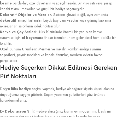
kesme
bardaklar, özel davetlerin vazgeçilmezidir. Bir viski seti veya şarap
kadehi takımı, maskülen ve güçlü bir hediye seçeneğidir.
Dekoratif Objeler ve Vazolar:
Sadece işlevsel değil, aynı zamanda
dekoratif
amaçlı kullanılan büyük boy cam vazolar veya gümüş kaplama
aksesuarlar, salonların odak noktası olur.
Kahve ve Çay Setleri:
Türk kültüründe önemli bir yeri olan kahve
sunumları için
el boyaması
fincan takımları, hem geleneksel hem de lüks bir
tercihtir.
Özel Sunum Ürünleri:
Mermer ve metalin kombinlendiği
sunum
tepsileri
, peynir tabakları ve kapaklı fanuslar, modern evlerin favori
parçalarıdır.
Hediye Seçerken Dikkat Edilmesi Gereken
Püf Noktaları
Doğru
lüks hediye
seçimi yapmak, hediye alacağınız kişinin kişisel alanına
duyduğunuz saygıyı gösterir. Seçim yaparken şu kriterleri göz önünde
bulundurmalısınız:
Ev Dekorasyon Stili:
Hediye alacağınız kişinin evi modern mi, klasik mi
yoksa minimalist mi? Modern bir eve
geometrik formlu
bir vazo