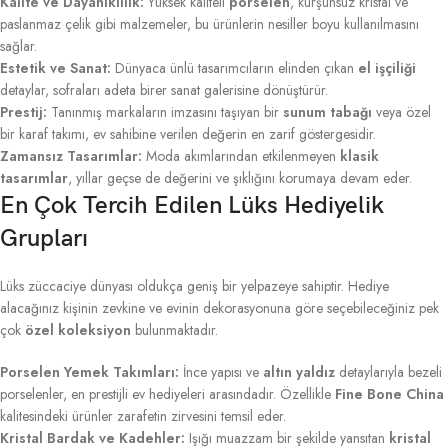
Kalite ve Dayanıklılık:
Yüksek kaliteli
porselen
, kurşunsuz kristal ve
paslanmaz çelik gibi malzemeler, bu ürünlerin nesiller boyu kullanılmasını
sağlar.
Estetik ve Sanat:
Dünyaca ünlü tasarımcıların elinden çıkan
el işçiliği
detaylar, sofraları adeta birer sanat galerisine dönüştürür.
Prestij:
Tanınmış markaların imzasını taşıyan bir
sunum tabağı
veya özel
bir karaf takımı, ev sahibine verilen değerin en zarif göstergesidir.
Zamansız Tasarımlar:
Moda akımlarından etkilenmeyen
klasik
tasarımlar
, yıllar geçse de değerini ve şıklığını korumaya devam eder.
En Çok Tercih Edilen Lüks Hediyelik
Grupları
Lüks züccaciye dünyası oldukça geniş bir yelpazeye sahiptir. Hediye
alacağınız kişinin zevkine ve evinin dekorasyonuna göre seçebileceğiniz pek
çok
özel koleksiyon
bulunmaktadır.
Porselen Yemek Takımları:
İnce yapısı ve
altın yaldız
detaylarıyla bezeli
porselenler, en prestijli ev hediyeleri arasındadır. Özellikle
Fine Bone China
kalitesindeki ürünler zarafetin zirvesini temsil eder.
Kristal Bardak ve Kadehler:
Işığı muazzam bir şekilde yansıtan
kristal