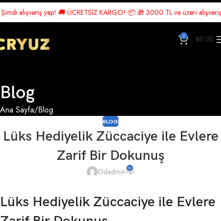
 alışveriş yap! 🚚 ÜCRETSİZ KARGO! 📦 🎁 3000 TL ve üzeri alışverişlerde Ü
0
₺
0.00
Blog
Ana Sayfa
Blog
BLOG
Lüks Hediyelik Züccaciye ile Evlere
Zarif Bir Dokunuş
0
Odadmin
Lüks Hediyelik Züccaciye ile Evlere