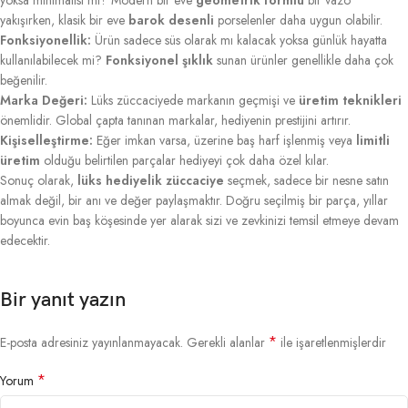
yakışırken, klasik bir eve
barok desenli
porselenler daha uygun olabilir.
Fonksiyonellik:
Ürün sadece süs olarak mı kalacak yoksa günlük hayatta
kullanılabilecek mi?
Fonksiyonel şıklık
sunan ürünler genellikle daha çok
beğenilir.
Marka Değeri:
Lüks züccaciyede markanın geçmişi ve
üretim teknikleri
önemlidir. Global çapta tanınan markalar, hediyenin prestijini artırır.
Kişiselleştirme:
Eğer imkan varsa, üzerine baş harf işlenmiş veya
limitli
üretim
olduğu belirtilen parçalar hediyeyi çok daha özel kılar.
Sonuç olarak,
lüks hediyelik züccaciye
seçmek, sadece bir nesne satın
almak değil, bir anı ve değer paylaşmaktır. Doğru seçilmiş bir parça, yıllar
boyunca evin baş köşesinde yer alarak sizi ve zevkinizi temsil etmeye devam
edecektir.
Bir yanıt yazın
*
E-posta adresiniz yayınlanmayacak.
Gerekli alanlar
ile işaretlenmişlerdir
*
Yorum