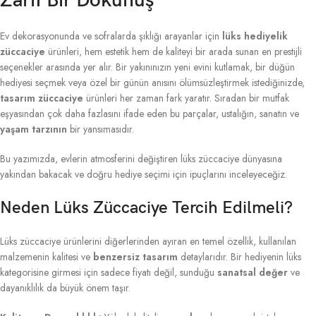
Zarif Bir Dokunuş
Ev dekorasyonunda ve sofralarda şıklığı arayanlar için
lüks hediyelik
züccaciye
ürünleri, hem estetik hem de kaliteyi bir arada sunan en prestijli
seçenekler arasında yer alır. Bir yakınınızın yeni evini kutlamak, bir düğün
hediyesi seçmek veya özel bir günün anısını ölümsüzleştirmek istediğinizde,
tasarım züccaciye
ürünleri her zaman fark yaratır. Sıradan bir mutfak
eşyasından çok daha fazlasını ifade eden bu parçalar, ustalığın, sanatın ve
yaşam tarzının
bir yansımasıdır.
Bu yazımızda, evlerin atmosferini değiştiren lüks züccaciye dünyasına
yakından bakacak ve doğru hediye seçimi için ipuçlarını inceleyeceğiz.
Neden Lüks Züccaciye Tercih Edilmeli?
Lüks züccaciye ürünlerini diğerlerinden ayıran en temel özellik, kullanılan
malzemenin kalitesi ve
benzersiz tasarım
detaylarıdır. Bir hediyenin lüks
kategorisine girmesi için sadece fiyatı değil, sunduğu
sanatsal değer
ve
dayanıklılık da büyük önem taşır.