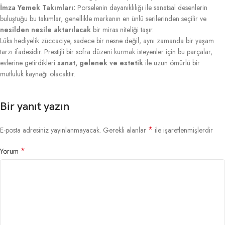
İmza Yemek Takımları:
Porselenin dayanıklılığı ile sanatsal desenlerin
buluştuğu bu takımlar, genellikle markanın en ünlü serilerinden seçilir ve
nesilden nesile aktarılacak
bir miras niteliği taşır.
Lüks hediyelik züccaciye, sadece bir nesne değil, aynı zamanda bir yaşam
tarzı ifadesidir. Prestijli bir sofra düzeni kurmak isteyenler için bu parçalar,
evlerine getirdikleri
sanat, gelenek ve estetik
ile uzun ömürlü bir
mutluluk kaynağı olacaktır.
Bir yanıt yazın
*
E-posta adresiniz yayınlanmayacak.
Gerekli alanlar
ile işaretlenmişlerdir
*
Yorum