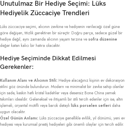
Unutulmaz Bir Hediye Seçimi: Lüks
Hediyelik Züccaciye Trendleri
Lüks züccaciye seçimi, alıcının zevkine ve hediyenin verileceği özel güne
göre değişen, titizlik gerektiren bir süreçtir. Doğru parça, sadece güzel bir
hediye değil, aynı zamanda alıcının yaşam tarzına ve
sofra düzenine
değer katan kalıcı bir hatıra olacaktır.
Hediye Seçiminde Dikkat Edilmesi
Gerekenler:
Kullanım Alanı ve Alıcının Stili:
Hediye alacağınız kişinin ev dekorasyon
stilini göz önünde bulundurun. Modern ve minimalist bir zevke sahip olanlar
için sade, keskin hatlı kristal kadehler veya desensiz Bone China yemek
takımları idealdir. Geleneksel ve ihtişamlı bir stili tercih edenler için ise, altın
işlemeli, oryantal motifli veya barok detaylı
lüks porselen setleri
daha
uygun olacaktır.
Özel Günün Anlamı:
Lüks züccaciye genellikle evlilik, yıl dönümü, yeni ev
hediyesi veya kurumsal prestij hediyeleri gibi önemli olaylar için tercih edilir.