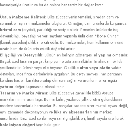
hassasiyetiyle üretilir ve bu da onlara benzersiz bir değer katar.
Üstün Malzeme Kalitesi:
Lüks züccaciyenin temelini, sıradan cam ve
seramikten ayrılan malzemeler oluşturur. Örneğin, cam ürünlerde kurşunsuz
kristal cam
(crystal), parlaklığı ve sesiyle bilinir. Porselen ürünlerde ise,
dayanıklılığı, beyazlığı ve yarı saydam yapısıyla ünlü olan *Bone China*
(kemik porselen) sıklıkla tercih edilir. Bu malzemeler, hem kullanım ömrünü
uzatır hem de ürünlerin estetik değerini artırır.
El İşçiliği ve Detaycılık:
Lüksün en belirgin göstergesi
el yapımı
olmasıdır.
Birçok özel tasarım parça, kalıp yerine usta zanaatkârlar tarafından tek tek
şekillendirilir, üflenir veya elle boyanır. Özellikle
altın veya platin
yaldız
detayları, ince fırça darbeleriyle uygulanır. Bu detay seviyesi, her parçanın
kendine has bir karaktere sahip olmasını sağlar ve ürünlerin birer
eşsiz
yatırım
değeri taşımasına olanak tanır.
Tasarım ve Marka Mirası:
Lüks züccaciye genellikle köklü Avrupa
markalarının mirasını taşır. Bu markalar, yüzlerce yıllık üretim geleneklerini
modern tasarımlarla harmanlar. Bu parçalar sadece birer mutfak eşyası değil,
aynı zamanda dekorasyonun ve
lüks ev aksesuarlarının
merkezi
unsurlarıdır. Bazı özel seriler veya sanatçı işbirlikleri, limitli sayıda üretilerek
koleksiyon değeri
taşır hale gelir.