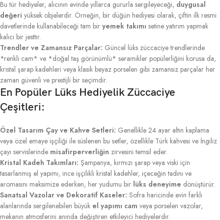
Bu tür hediyeler, alıcının evinde yıllarca gururla sergileyeceği,
duygusal
değeri
yüksek objelerdir. Örneğin, bir düğün hediyesi olarak, çiftin ilk resmi
davetlerinde kullanabileceği tam bir
yemek takımı
setine yatırım yapmak
kalıcı bir jesttir.
Trendler ve Zamansız Parçalar:
Güncel lüks züccaciye trendlerinde
*renkli cam* ve *doğal taş görünümlü* seramikler popülerliğini korusa da,
kristal şarap kadehleri veya klasik beyaz porselen gibi zamansız parçalar her
zaman güvenli ve prestijli bir seçimdir.
En Popüler Lüks Hediyelik Züccaciye
Çeşitleri:
Özel Tasarım Çay ve Kahve Setleri:
Genellikle 24 ayar altın kaplama
veya özel emaye işçiliği ile süslenen bu setler, özellikle Türk kahvesi ve İngiliz
çayı servislerinde
misafirperverliğin
zirvesini temsil eder.
Kristal Kadeh Takımları:
Şampanya, kırmızı şarap veya viski için
tasarlanmış el yapımı, ince işçilikli kristal kadehler, içeceğin tadını ve
aromasını maksimize ederken, her yudumu bir
lüks deneyime
dönüştürür.
Sanatsal Vazolar ve Dekoratif Kaseler:
Sofra haricinde evin farklı
alanlarında sergilenebilen büyük
el yapımı cam
veya porselen vazolar,
mekanın atmosferini anında değiştiren etkileyici hediyelerdir.