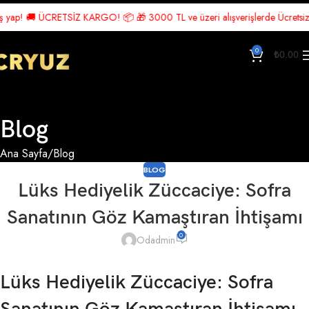
! 🚚 ÜCRETSİZ KARGO! 📦 🎁 3000 TL ve üzeri alışverişlerde Ücretsiz Kargo!
0
₺
0.00
Blog
Ana Sayfa
Blog
BLOG
Lüks Hediyelik Züccaciye: Sofra
Sanatının Göz Kamaştıran İhtişamı
0
Odadmin
Lüks Hediyelik Züccaciye: Sofra