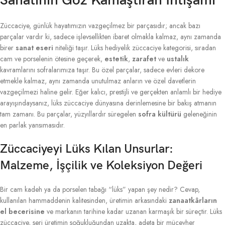
Sanatının Göz Kamaştıran İhtişamı
Züccaciye, günlük hayatımızın vazgeçilmez bir parçasıdır; ancak bazı
parçalar vardır ki, sadece işlevsellikten ibaret olmakla kalmaz, aynı zamanda
birer
sanat eseri
niteliği taşır. Lüks hediyelik züccaciye kategorisi, sıradan
cam ve porselenin ötesine geçerek,
estetik
,
zarafet
ve
ustalık
kavramlarını sofralarımıza taşır. Bu özel parçalar, sadece evleri dekore
etmekle kalmaz, aynı zamanda unutulmaz anların ve özel davetlerin
vazgeçilmezi haline gelir. Eğer kalıcı, prestijli ve gerçekten anlamlı bir hediye
arayışındaysanız, lüks züccaciye dünyasına derinlemesine bir bakış atmanın
tam zamanı. Bu parçalar, yüzyıllardır süregelen
sofra kültürü
geleneğinin
en parlak yansımasıdır.
Züccaciyeyi Lüks Kılan Unsurlar:
Malzeme, İşçilik ve Koleksiyon Değeri
Bir cam kadeh ya da porselen tabağı “lüks” yapan şey nedir? Cevap,
kullanılan hammaddenin kalitesinden, üretimin arkasındaki
zanaatkârların
el becerisine
ve markanın tarihine kadar uzanan karmaşık bir süreçtir. Lüks
züccaciye, seri üretimin soğukluğundan uzakta, adeta bir mücevher