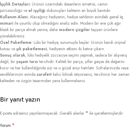
İşçilik Detayları:
Ürünün üzerindeki desenlerin simetrisi, camın
pürüzsüzlüğü ve
el işçiliği
dokunuşları kalitenin en büyük kanıtıdır.
Kullanım Alanı:
Alacağınız hediyenin, hediye sahibinin evindeki genel
iç
mimari
ile uyumlu olup olmadığını analiz edin. Modern bir eve çok ağır
klasik bir parça almak yerine, daha
modern çizgiler
taşıyan ürünlere
yönelebilirsiniz.
Özel Paketleme:
Lüks bir hediye, sunumuyla başlar. Ürünün kendi orijinal
kutusu ve
şık paketlemesi
, hediyenin etkisini iki katına çıkarır.
Sonuç olarak
, lüks hediyelik züccaciye seçimi yapmak, sadece bir alışveriş
değil, bir
yaşam tarzı
tercihidir. Kaliteli bir parça, yıllar geçse de değerini
korur ve her kullanıldığında sizi ve o güzel anıyı hatırlatır. Sofralarınızda veya
sevdiklerinizin evinde
zarafeti
kalıcı kılmak istiyorsanız, tercihinizi her zaman
kaliteden ve özgün tasarımdan yana kullanmalısınız.
Bir yanıt yazın
*
E-posta adresiniz yayınlanmayacak.
Gerekli alanlar
ile işaretlenmişlerdir
*
Yorum