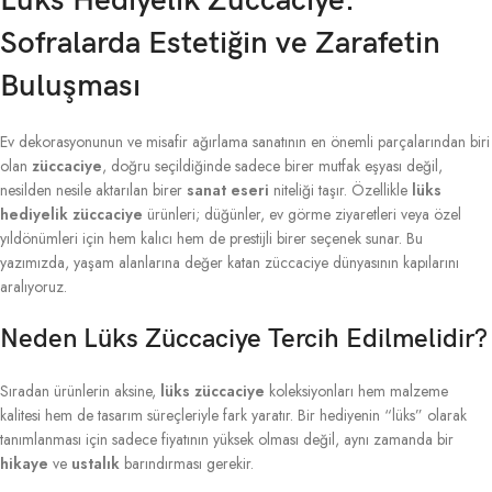
Lüks Hediyelik Züccaciye:
Sofralarda Estetiğin ve Zarafetin
Buluşması
Ev dekorasyonunun ve misafir ağırlama sanatının en önemli parçalarından biri
olan
züccaciye
, doğru seçildiğinde sadece birer mutfak eşyası değil,
nesilden nesile aktarılan birer
sanat eseri
niteliği taşır. Özellikle
lüks
hediyelik züccaciye
ürünleri; düğünler, ev görme ziyaretleri veya özel
yıldönümleri için hem kalıcı hem de prestijli birer seçenek sunar. Bu
yazımızda, yaşam alanlarına değer katan züccaciye dünyasının kapılarını
aralıyoruz.
Neden Lüks Züccaciye Tercih Edilmelidir?
Sıradan ürünlerin aksine,
lüks züccaciye
koleksiyonları hem malzeme
kalitesi hem de tasarım süreçleriyle fark yaratır. Bir hediyenin “lüks” olarak
tanımlanması için sadece fiyatının yüksek olması değil, aynı zamanda bir
hikaye
ve
ustalık
barındırması gerekir.