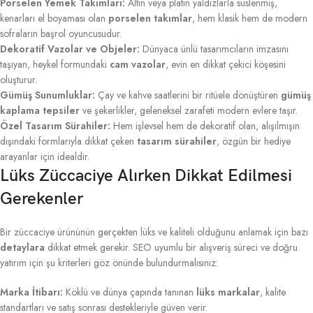
Porselen Yemek Takımları:
Altın veya platin yaldızlarla süslenmiş,
kenarları el boyaması olan
porselen takımlar
, hem klasik hem de modern
sofraların başrol oyuncusudur.
Dekoratif Vazolar ve Objeler:
Dünyaca ünlü tasarımcıların imzasını
taşıyan, heykel formundaki
cam vazolar
, evin en dikkat çekici köşesini
oluşturur.
Gümüş Sunumluklar:
Çay ve kahve saatlerini bir ritüele dönüştüren
gümüş
kaplama tepsiler
ve şekerlikler, geleneksel zarafeti modern evlere taşır.
Özel Tasarım Sürahiler:
Hem işlevsel hem de dekoratif olan, alışılmışın
dışındaki formlarıyla dikkat çeken
tasarım sürahiler
, özgün bir hediye
arayanlar için idealdir.
Lüks Züccaciye Alırken Dikkat Edilmesi
Gerekenler
Bir züccaciye ürününün gerçekten lüks ve kaliteli olduğunu anlamak için bazı
detaylara
dikkat etmek gerekir. SEO uyumlu bir alışveriş süreci ve doğru
yatırım için şu kriterleri göz önünde bulundurmalısınız:
Marka İtibarı:
Köklü ve dünya çapında tanınan
lüks markalar
, kalite
standartları ve satış sonrası destekleriyle güven verir.