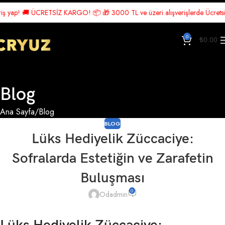
ap! 🚚 ÜCRETSİZ KARGO! 📦 🎁 3000 TL ve üzeri alışverişlerde Ücretsiz Karg
0
₺
0.00
Blog
Ana Sayfa
Blog
BLOG
Lüks Hediyelik Züccaciye:
Sofralarda Estetiğin ve Zarafetin
Buluşması
0
Odadmin