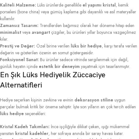
Kaliteli Malzeme:
Lüks ürünlerde genellikle
el yapımı kristal
, kemik
porseleni (bone china) veya gümüş kaplama gibi dayanıklı ve asil materyaller
kullanılır.
Zamansız Tasarım:
Trendlerden bağımsız olarak her döneme hitap eden
minimalist
veya
avangart
çizgiler, bu ürünleri yıllar boyunca vazgeçilmez
kılar.
Prestij ve Değer:
Özel birine verilen
lüks bir hediye
, karşı tarafa verilen
değerin ve gösterilen özenin en somut göstergesidir.
Fonksiyonel Sanat:
Bu ürünler sadece vitrinde sergilenmek için değil,
günlük hayatın içinde
estetik bir deneyim
yaşatmak için tasarlanmıştır.
En Şık Lüks Hediyelik Züccaciye
Alternatifleri
Hediye seçerken kişinin zevkine ve evinin
dekorasyon stiline
uygun
parçalar bulmak kritik bir öneme sahiptir. İşte son yılların en çok tercih edilen
lüks hediye
seçenekleri:
Kristal Kadeh Takımları:
İnce işçiliğiyle dikkat çeken, ışığı mükemmel
yansıtan
kristal kadehler
, her sofraya anında bir saray havası katar.