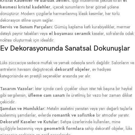
Kristal Kadehler ve Bardak Setleri:
Işığı mükemmel şekilde kıran
el
kesmesi kristal kadehler
, içecek sunumlarını birer görsel şölene
dönüştürür. Modern çizgilerle harmanlanmış klasik kesimler, her türlü
dekorasyon stiline uyum sağlar.
Servis ve Sunum Parçaları:
Gümüş kaplama katlı kurabiyelikler, mermer
detaylı peynir tabakları veya
el boyaması seramik
kaseler, sofralarda odak
noktası oluşturmak için idealdir.
Ev Dekorasyonunda Sanatsal Dokunuşlar
Lüks züccaciye sadece mutfak ve yemek odasıyla sınırlı değildir. Salonların ve
antrelerin havasını değiştirecek
dekoratif objeler
, ev hediyesi
kategorisinde en prestijli seçenekler arasında yer alır.
Tasarım Vazolar:
İster içinde canlı çiçekler olsun ister tek başına bir heykel
gibi sergilensin,
üfleme cam sanatı
ile üretilmiş bir vazo her zaman dikkat
çekicidir.
Şamdan ve Mumluklar:
Metalin asaletini yansıtan veya yarı değerli taşlarla
süslenmiş şamdanlar, evlerde
romantik ve sofistike
bir atmosfer yaratır.
Dekoratif Kaseler ve Kutular:
Sehpa üzerlerinde kullanılan, mine
işçiliğiyle bezenmiş veya
geometrik formlara
sahip dekoratif objeler, lüks
züccaciye seçkisinin en zarif parçalarıdır.