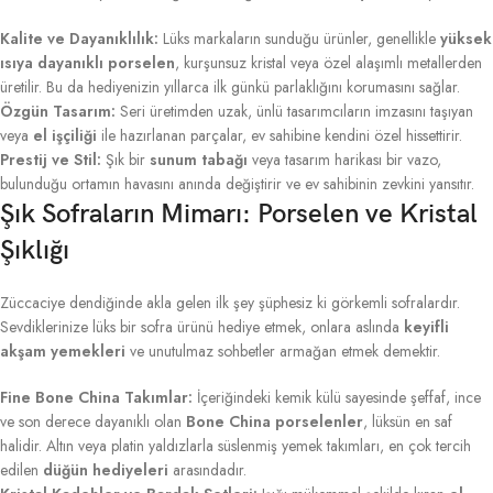
Kalite ve Dayanıklılık:
Lüks markaların sunduğu ürünler, genellikle
yüksek
ısıya dayanıklı porselen
, kurşunsuz kristal veya özel alaşımlı metallerden
üretilir. Bu da hediyenizin yıllarca ilk günkü parlaklığını korumasını sağlar.
Özgün Tasarım:
Seri üretimden uzak, ünlü tasarımcıların imzasını taşıyan
veya
el işçiliği
ile hazırlanan parçalar, ev sahibine kendini özel hissettirir.
Prestij ve Stil:
Şık bir
sunum tabağı
veya tasarım harikası bir vazo,
bulunduğu ortamın havasını anında değiştirir ve ev sahibinin zevkini yansıtır.
Şık Sofraların Mimarı: Porselen ve Kristal
Şıklığı
Züccaciye dendiğinde akla gelen ilk şey şüphesiz ki görkemli sofralardır.
Sevdiklerinize lüks bir sofra ürünü hediye etmek, onlara aslında
keyifli
akşam yemekleri
ve unutulmaz sohbetler armağan etmek demektir.
Fine Bone China Takımlar:
İçeriğindeki kemik külü sayesinde şeffaf, ince
ve son derece dayanıklı olan
Bone China porselenler
, lüksün en saf
halidir. Altın veya platin yaldızlarla süslenmiş yemek takımları, en çok tercih
edilen
düğün hediyeleri
arasındadır.