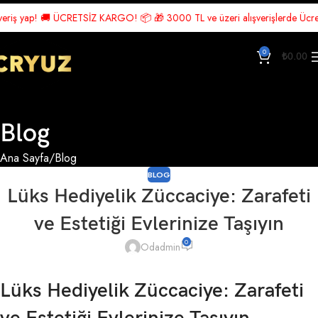
yap! 🚚 ÜCRETSİZ KARGO! 📦 🎁 3000 TL ve üzeri alışverişlerde Ücretsiz Ka
0
₺
0.00
Blog
Ana Sayfa
Blog
BLOG
Lüks Hediyelik Züccaciye: Zarafeti
ve Estetiği Evlerinize Taşıyın
0
Odadmin
Lüks Hediyelik Züccaciye: Zarafeti