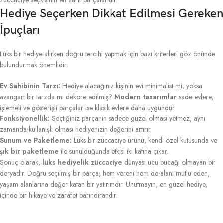
Hediye Seçerken Dikkat Edilmesi Gereken
İpuçları
Lüks bir hediye alırken doğru tercihi yapmak için bazı kriterleri göz önünde
bulundurmak önemlidir:
Ev Sahibinin Tarzı:
Hediye alacağınız kişinin evi minimalist mi, yoksa
avangart bir tarzda mı dekore edilmiş?
Modern tasarımlar
sade evlere,
işlemeli ve gösterişli parçalar ise klasik evlere daha uygundur.
Fonksiyonellik:
Seçtiğiniz parçanın sadece güzel olması yetmez, aynı
zamanda kullanışlı olması hediyenizin değerini artırır.
Sunum ve Paketleme:
Lüks bir züccaciye ürünü, kendi özel kutusunda ve
şık bir paketleme
ile sunulduğunda etkisi iki katına çıkar.
Sonuç olarak,
lüks hediyelik züccaciye
dünyası ucu bucağı olmayan bir
deryadır. Doğru seçilmiş bir parça, hem vereni hem de alanı mutlu eden,
yaşam alanlarına değer katan bir yatırımdır. Unutmayın, en güzel hediye,
içinde bir hikaye ve zarafet barındırandır.