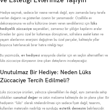
ve Estetiği Evlerinize Taşıyın
Hediye seçmek, sadece bir nesne vermek değil, aynı zamanda karşı tarafa
verilen değerin ve gösterilen özenin bir yansımasıdır. Özellikle ev
dekorasyonuna ve sofra kültürüne önem veren sevdikleriniz için
lüks
hediyelik züccaciye
seçenekleri, zamansız bir şıklığın kapılarını aralar.
Sıradan bir günü özel bir kutlamaya dönüştüren, sofralara asalet katan ve
yaşam alanlarının enerjisini değiştiren bu özel parçalar, kalitesiyle yıllar
boyunca hatırlanacak birer hatıra niteliği taşır.
Bu yazımızda,
ev hediyesi
arayışında olanlar için en seçkin alternatifleri ve
lüks züccaciye dünyasının öne çıkan detaylarını inceleyeceğiz.
Unutulmaz Bir Hediye: Neden Lüks
Züccaciye Tercih Edilmeli?
Lüks züccaciye ürünleri, yalnızca işlevsellikleri ile değil, aynı zamanda sahip
oldukları
sanatsal değer
ve üstün malzeme kalitesiyle de ön plana çıkar. Bir
hediyenin “lüks” olarak nitelendirilmesi için sadece fiyatı değil; tasarımı,
kullanılan materyalin nadirliği ve sunduğu
estetik deneyim
belirleyicidir.