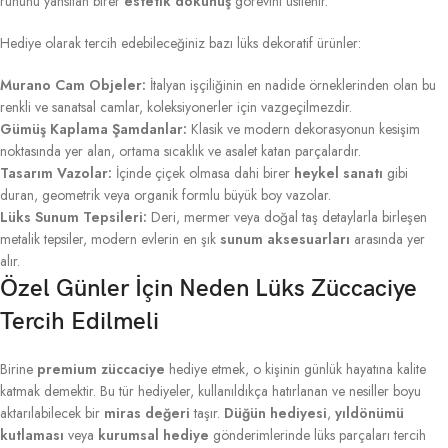
ruhunu yansıtan birer
estetik dokunuş
görevini üstlenir.
Hediye olarak tercih edebileceğiniz bazı lüks dekoratif ürünler:
Murano Cam Objeler:
İtalyan işçiliğinin en nadide örneklerinden olan bu
renkli ve sanatsal camlar, koleksiyonerler için vazgeçilmezdir.
Gümüş Kaplama Şamdanlar:
Klasik ve modern dekorasyonun kesişim
noktasında yer alan, ortama sıcaklık ve asalet katan parçalardır.
Tasarım Vazolar:
İçinde çiçek olmasa dahi birer
heykel sanatı
gibi
duran, geometrik veya organik formlu büyük boy vazolar.
Lüks Sunum Tepsileri:
Deri, mermer veya doğal taş detaylarla birleşen
metalik tepsiler, modern evlerin en şık
sunum aksesuarları
arasında yer
alır.
Özel Günler İçin Neden Lüks Züccaciye
Tercih Edilmeli
Birine
premium züccaciye
hediye etmek, o kişinin günlük hayatına kalite
katmak demektir. Bu tür hediyeler, kullanıldıkça hatırlanan ve nesiller boyu
aktarılabilecek bir
miras değeri
taşır.
Düğün hediyesi
,
yıldönümü
kutlaması
veya
kurumsal hediye
gönderimlerinde lüks parçaları tercih