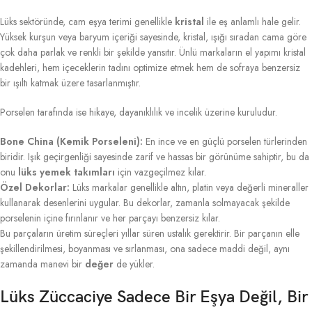
Lüks sektöründe, cam eşya terimi genellikle
kristal
ile eş anlamlı hale gelir.
Yüksek kurşun veya baryum içeriği sayesinde, kristal, ışığı sıradan cama göre
çok daha parlak ve renkli bir şekilde yansıtır. Ünlü markaların el yapımı kristal
kadehleri, hem içeceklerin tadını optimize etmek hem de sofraya benzersiz
bir ışıltı katmak üzere tasarlanmıştır.
Porselen tarafında ise hikaye, dayanıklılık ve incelik üzerine kuruludur.
Bone China (Kemik Porseleni):
En ince ve en güçlü porselen türlerinden
biridir. Işık geçirgenliği sayesinde zarif ve hassas bir görünüme sahiptir, bu da
onu
lüks yemek takımları
için vazgeçilmez kılar.
Özel Dekorlar:
Lüks markalar genellikle altın, platin veya değerli mineraller
kullanarak desenlerini uygular. Bu dekorlar, zamanla solmayacak şekilde
porselenin içine fırınlanır ve her parçayı benzersiz kılar.
Bu parçaların üretim süreçleri yıllar süren ustalık gerektirir. Bir parçanın elle
şekillendirilmesi, boyanması ve sırlanması, ona sadece maddi değil, aynı
zamanda manevi bir
değer
de yükler.
Lüks Züccaciye Sadece Bir Eşya Değil, Bir