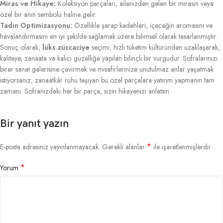
Miras ve Hikaye:
Koleksiyon parçaları, ailenizden gelen bir mirasın veya
özel bir anın sembolü haline gelir.
Tadın Optimizasyonu:
Özellikle şarap kadehleri, içeceğin aromasını ve
havalandırmasını en iyi şekilde sağlamak üzere bilimsel olarak tasarlanmıştır.
Sonuç olarak,
lüks züccaciye
seçimi, hızlı tüketim kültüründen uzaklaşarak,
kaliteye, zanaata ve kalıcı güzelliğe yapılan bilinçli bir vurgudur. Sofralarınızı
birer sanat galerisine çevirmek ve misafirlerinize unutulmaz anlar yaşatmak
istiyorsanız, zanaatkâr ruhu taşıyan bu özel parçalara yatırım yapmanın tam
zamanı. Sofranızdaki her bir parça, sizin hikayenizi anlatsın.
Bir yanıt yazın
*
E-posta adresiniz yayınlanmayacak.
Gerekli alanlar
ile işaretlenmişlerdir
*
Yorum