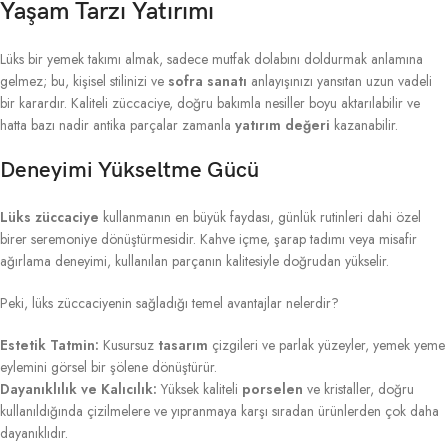
Yaşam Tarzı Yatırımı
Lüks bir yemek takımı almak, sadece mutfak dolabını doldurmak anlamına
gelmez; bu, kişisel stilinizi ve
sofra sanatı
anlayışınızı yansıtan uzun vadeli
bir karardır. Kaliteli züccaciye, doğru bakımla nesiller boyu aktarılabilir ve
hatta bazı nadir antika parçalar zamanla
yatırım değeri
kazanabilir.
Deneyimi Yükseltme Gücü
Lüks züccaciye
kullanmanın en büyük faydası, günlük rutinleri dahi özel
birer seremoniye dönüştürmesidir. Kahve içme, şarap tadımı veya misafir
ağırlama deneyimi, kullanılan parçanın kalitesiyle doğrudan yükselir.
Peki, lüks züccaciyenin sağladığı temel avantajlar nelerdir?
Estetik Tatmin:
Kusursuz
tasarım
çizgileri ve parlak yüzeyler, yemek yeme
eylemini görsel bir şölene dönüştürür.
Dayanıklılık ve Kalıcılık:
Yüksek kaliteli
porselen
ve kristaller, doğru
kullanıldığında çizilmelere ve yıpranmaya karşı sıradan ürünlerden çok daha
dayanıklıdır.