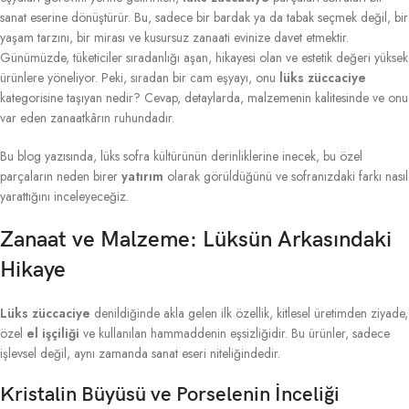
sanat eserine dönüştürür. Bu, sadece bir bardak ya da tabak seçmek değil, bir
yaşam tarzını, bir mirası ve kusursuz zanaati evinize davet etmektir.
Günümüzde, tüketiciler sıradanlığı aşan, hikayesi olan ve estetik değeri yüksek
ürünlere yöneliyor. Peki, sıradan bir cam eşyayı, onu
lüks züccaciye
kategorisine taşıyan nedir? Cevap, detaylarda, malzemenin kalitesinde ve onu
var eden zanaatkârın ruhundadır.
Bu blog yazısında, lüks sofra kültürünün derinliklerine inecek, bu özel
parçaların neden birer
yatırım
olarak görüldüğünü ve sofranızdaki farkı nasıl
yarattığını inceleyeceğiz.
Zanaat ve Malzeme: Lüksün Arkasındaki
Hikaye
Lüks züccaciye
denildiğinde akla gelen ilk özellik, kitlesel üretimden ziyade,
özel
el işçiliği
ve kullanılan hammaddenin eşsizliğidir. Bu ürünler, sadece
işlevsel değil, aynı zamanda sanat eseri niteliğindedir.
Kristalin Büyüsü ve Porselenin İnceliği