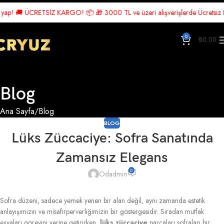
! 🚚 ÜCRETSİZ KARGO! 📦 🎁 3000 TL ve üzeri alışverişlerde Ücretsiz Kargo!
0
₺
0.00
Blog
Ana Sayfa
Blog
BLOG
Lüks Züccaciye: Sofra Sanatında
Zamansız Elegans
0
Odadmin
Sofra düzeni, sadece yemek yenen bir alan değil, aynı zamanda estetik
anlayışımızın ve misafirperverliğimizin bir göstergesidir. Sıradan mutfak
eşyaları görevini yerine getirirken,
lüks züccaciye
parçaları sofraları bir