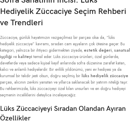
Sofra Sanatının İncisi: Lüks
Hediyelik Züccaciye Seçim Rehberi
ve Trendleri
Züccaciye, günlük hayatımızın vazgeçilmez bir parçası olsa da, “lüks
hediyelik züccaciye” kavramı, sıradan cam eşyaların çok ötesine geçer. Bu
kategori, yalnızca bir ihtiyacı gidermekten ziyade,
estetik değeri
,
sanatsal
işçiliği
ve
kaliteyi
temsil eder. Lüks züccaciye ürünleri, özel günlerde,
davetlerde veya sadece kişisel keyif anlarında sofra düzenine zarafet katan,
kalıcı ve anlamlı hediyelerdir. Bir evlilik yıldönümü, yeni ev hediyesi ya da
kurumsal bir takdir jesti olsun, doğru seçilmiş bir
lüks hediyelik züccaciye
parçası, alıcının zevkini yansıtan ve yıllarca saklanacak bir yatırım niteliği taşır.
Bu rehberimizde, lüks züccaciyeyi özel kılan unsurları ve en doğru hediyeyi
seçmenin inceliklerini detaylıca inceleyeceğiz.
Lüks Züccaciyeyi Sıradan Olandan Ayıran
Özellikler