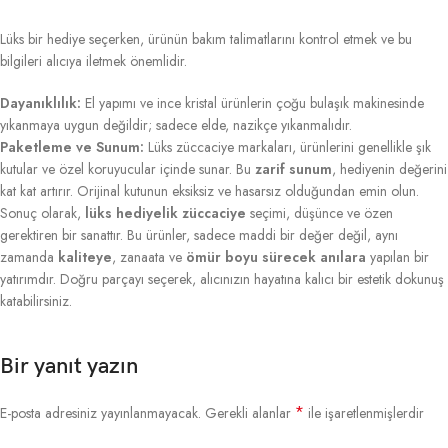
Lüks bir hediye seçerken, ürünün bakım talimatlarını kontrol etmek ve bu
bilgileri alıcıya iletmek önemlidir.
Dayanıklılık:
El yapımı ve ince kristal ürünlerin çoğu bulaşık makinesinde
yıkanmaya uygun değildir; sadece elde, nazikçe yıkanmalıdır.
Paketleme ve Sunum:
Lüks züccaciye markaları, ürünlerini genellikle şık
kutular ve özel koruyucular içinde sunar. Bu
zarif sunum
, hediyenin değerini
kat kat artırır. Orijinal kutunun eksiksiz ve hasarsız olduğundan emin olun.
Sonuç olarak,
lüks hediyelik züccaciye
seçimi, düşünce ve özen
gerektiren bir sanattır. Bu ürünler, sadece maddi bir değer değil, aynı
zamanda
kaliteye
, zanaata ve
ömür boyu sürecek anılara
yapılan bir
yatırımdır. Doğru parçayı seçerek, alıcınızın hayatına kalıcı bir estetik dokunuş
katabilirsiniz.
Bir yanıt yazın
*
E-posta adresiniz yayınlanmayacak.
Gerekli alanlar
ile işaretlenmişlerdir