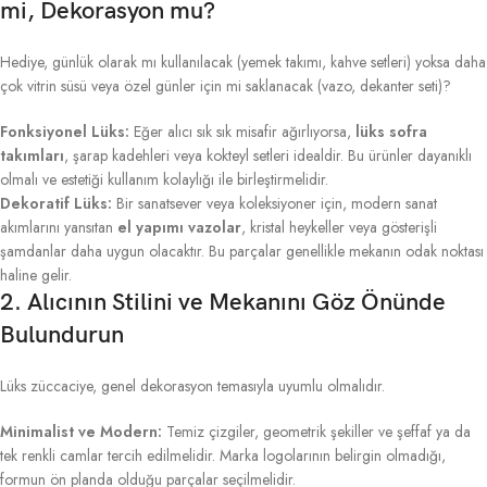
mi, Dekorasyon mu?
Hediye, günlük olarak mı kullanılacak (yemek takımı, kahve setleri) yoksa daha
çok vitrin süsü veya özel günler için mi saklanacak (vazo, dekanter seti)?
Fonksiyonel Lüks:
Eğer alıcı sık sık misafir ağırlıyorsa,
lüks sofra
takımları
, şarap kadehleri veya kokteyl setleri idealdir. Bu ürünler dayanıklı
olmalı ve estetiği kullanım kolaylığı ile birleştirmelidir.
Dekoratif Lüks:
Bir sanatsever veya koleksiyoner için, modern sanat
akımlarını yansıtan
el yapımı vazolar
, kristal heykeller veya gösterişli
şamdanlar daha uygun olacaktır. Bu parçalar genellikle mekanın odak noktası
haline gelir.
2. Alıcının Stilini ve Mekanını Göz Önünde
Bulundurun
Lüks züccaciye, genel dekorasyon temasıyla uyumlu olmalıdır.
Minimalist ve Modern:
Temiz çizgiler, geometrik şekiller ve şeffaf ya da
tek renkli camlar tercih edilmelidir. Marka logolarının belirgin olmadığı,
formun ön planda olduğu parçalar seçilmelidir.