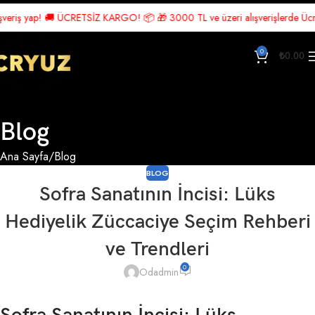
ap! 🚚 ÜCRETSİZ KARGO! 📦 🎁 3000 TL ve üzeri alışverişlerde Ücretsiz Kar
0
₺
0.00
Blog
Ana Sayfa
Blog
BLOG
Sofra Sanatının İncisi: Lüks
Hediyelik Züccaciye Seçim Rehberi
ve Trendleri
0
Odadmin