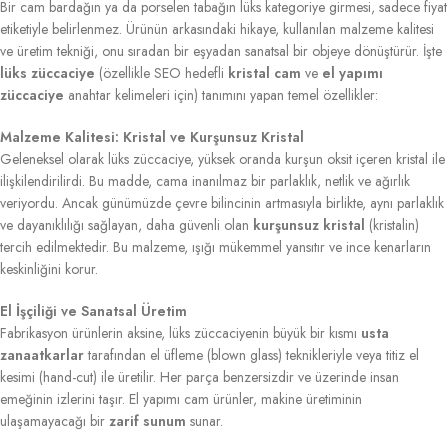
Bir cam bardağın ya da porselen tabağın lüks kategoriye girmesi, sadece fiyat
etiketiyle belirlenmez. Ürünün arkasındaki hikaye, kullanılan malzeme kalitesi
ve üretim tekniği, onu sıradan bir eşyadan sanatsal bir objeye dönüştürür. İşte
lüks züccaciye
(özellikle SEO hedefli
kristal cam
ve
el yapımı
züccaciye
anahtar kelimeleri için) tanımını yapan temel özellikler:
Malzeme Kalitesi: Kristal ve Kurşunsuz Kristal
Geleneksel olarak lüks züccaciye, yüksek oranda kurşun oksit içeren kristal ile
ilişkilendirilirdi. Bu madde, cama inanılmaz bir parlaklık, netlik ve ağırlık
veriyordu. Ancak günümüzde çevre bilincinin artmasıyla birlikte, aynı parlaklık
ve dayanıklılığı sağlayan, daha güvenli olan
kurşunsuz kristal
(kristalin)
tercih edilmektedir. Bu malzeme, ışığı mükemmel yansıtır ve ince kenarların
keskinliğini korur.
El İşçiliği ve Sanatsal Üretim
Fabrikasyon ürünlerin aksine, lüks züccaciyenin büyük bir kısmı
usta
zanaatkarlar
tarafından el üfleme (blown glass) teknikleriyle veya titiz el
kesimi (hand-cut) ile üretilir. Her parça benzersizdir ve üzerinde insan
emeğinin izlerini taşır. El yapımı cam ürünler, makine üretiminin
ulaşamayacağı bir
zarif sunum
sunar.