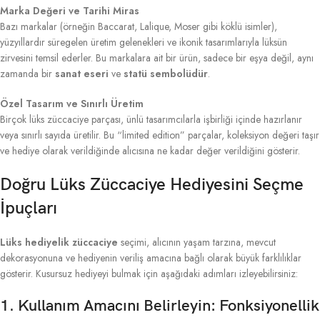
Marka Değeri ve Tarihi Miras
Bazı markalar (örneğin Baccarat, Lalique, Moser gibi köklü isimler),
yüzyıllardır süregelen üretim gelenekleri ve ikonik tasarımlarıyla lüksün
zirvesini temsil ederler. Bu markalara ait bir ürün, sadece bir eşya değil, aynı
zamanda bir
sanat eseri
ve
statü sembolüdür
.
Özel Tasarım ve Sınırlı Üretim
Birçok lüks züccaciye parçası, ünlü tasarımcılarla işbirliği içinde hazırlanır
veya sınırlı sayıda üretilir. Bu “limited edition” parçalar, koleksiyon değeri taşır
ve hediye olarak verildiğinde alıcısına ne kadar değer verildiğini gösterir.
Doğru Lüks Züccaciye Hediyesini Seçme
İpuçları
Lüks hediyelik züccaciye
seçimi, alıcının yaşam tarzına, mevcut
dekorasyonuna ve hediyenin veriliş amacına bağlı olarak büyük farklılıklar
gösterir. Kusursuz hediyeyi bulmak için aşağıdaki adımları izleyebilirsiniz:
1. Kullanım Amacını Belirleyin: Fonksiyonellik