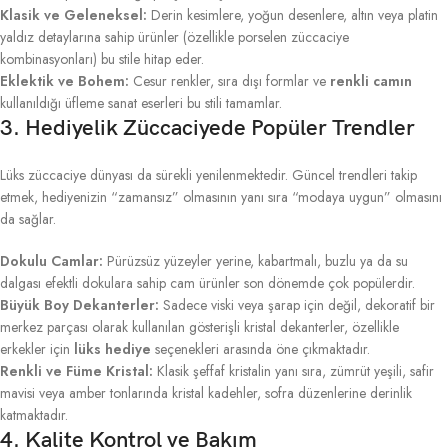
Klasik ve Geleneksel:
Derin kesimlere, yoğun desenlere, altın veya platin
yaldız detaylarına sahip ürünler (özellikle porselen züccaciye
kombinasyonları) bu stile hitap eder.
Eklektik ve Bohem:
Cesur renkler, sıra dışı formlar ve
renkli camın
kullanıldığı üfleme sanat eserleri bu stili tamamlar.
3. Hediyelik Züccaciyede Popüler Trendler
Lüks züccaciye dünyası da sürekli yenilenmektedir. Güncel trendleri takip
etmek, hediyenizin “zamansız” olmasının yanı sıra “modaya uygun” olmasını
da sağlar.
Dokulu Camlar:
Pürüzsüz yüzeyler yerine, kabartmalı, buzlu ya da su
dalgası efektli dokulara sahip cam ürünler son dönemde çok popülerdir.
Büyük Boy Dekanterler:
Sadece viski veya şarap için değil, dekoratif bir
merkez parçası olarak kullanılan gösterişli kristal dekanterler, özellikle
erkekler için
lüks hediye
seçenekleri arasında öne çıkmaktadır.
Renkli ve Füme Kristal:
Klasik şeffaf kristalin yanı sıra, zümrüt yeşili, safir
mavisi veya amber tonlarında kristal kadehler, sofra düzenlerine derinlik
katmaktadır.
4. Kalite Kontrol ve Bakım