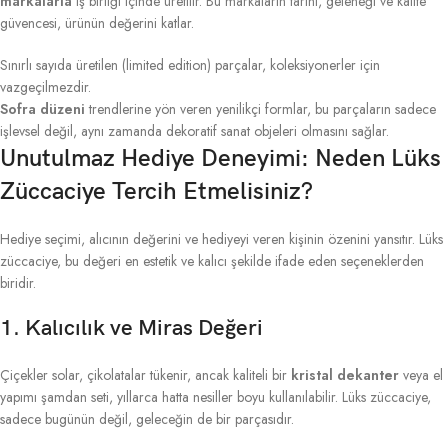
markalarla
iş birliği içinde üretilir. Bu markaların tarihi, geleneği ve kalite
güvencesi, ürünün değerini katlar.
Sınırlı sayıda üretilen (limited edition) parçalar, koleksiyonerler için
vazgeçilmezdir.
Sofra düzeni
trendlerine yön veren yenilikçi formlar, bu parçaların sadece
işlevsel değil, aynı zamanda dekoratif sanat objeleri olmasını sağlar.
Unutulmaz Hediye Deneyimi: Neden Lüks
Züccaciye Tercih Etmelisiniz?
Hediye seçimi, alıcının değerini ve hediyeyi veren kişinin özenini yansıtır. Lüks
züccaciye, bu değeri en estetik ve kalıcı şekilde ifade eden seçeneklerden
biridir.
1. Kalıcılık ve Miras Değeri
Çiçekler solar, çikolatalar tükenir, ancak kaliteli bir
kristal dekanter
veya el
yapımı şamdan seti, yıllarca hatta nesiller boyu kullanılabilir. Lüks züccaciye,
sadece bugünün değil, geleceğin de bir parçasıdır.