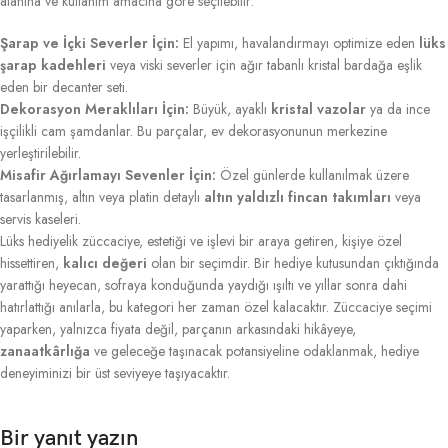
alanına ve kullanım amacına göre seçilebilir:
Şarap ve İçki Severler İçin:
El yapımı, havalandırmayı optimize eden
lüks
şarap kadehleri
veya viski severler için ağır tabanlı kristal bardağa eşlik
eden bir decanter seti.
Dekorasyon Meraklıları İçin:
Büyük, ayaklı
kristal vazolar
ya da ince
işçilikli cam şamdanlar. Bu parçalar, ev dekorasyonunun merkezine
yerleştirilebilir.
Misafir Ağırlamayı Sevenler İçin:
Özel günlerde kullanılmak üzere
tasarlanmış, altın veya platin detaylı
altın yaldızlı fincan takımları
veya
servis kaseleri.
Lüks hediyelik züccaciye, estetiği ve işlevi bir araya getiren, kişiye özel
hissettiren,
kalıcı değeri
olan bir seçimdir. Bir hediye kutusundan çıktığında
yarattığı heyecan, sofraya konduğunda yaydığı ışıltı ve yıllar sonra dahi
hatırlattığı anılarla, bu kategori her zaman özel kalacaktır. Züccaciye seçimi
yaparken, yalnızca fiyata değil, parçanın arkasındaki hikâyeye,
zanaatkârlığa
ve geleceğe taşınacak potansiyeline odaklanmak, hediye
deneyiminizi bir üst seviyeye taşıyacaktır.
Bir yanıt yazın