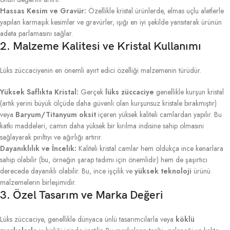
Hassas Kesim ve Gravür:
Özellikle kristal ürünlerde, elmas uçlu aletlerle
yapılan karmaşık kesimler ve gravürler, ışığı en iyi şekilde yansıtarak ürünün
adeta parlamasını sağlar.
2. Malzeme Kalitesi ve Kristal Kullanımı
Lüks züccaciyenin en önemli ayırt edici özelliği malzemenin türüdür.
Yüksek Saflıkta Kristal:
Gerçek
lüks züccaciye
genellikle kurşun kristal
(artık yerini büyük ölçüde daha güvenli olan kurşunsuz kristale bırakmıştır)
veya
Baryum/Titanyum oksit
içeren yüksek kaliteli camlardan yapılır. Bu
katkı maddeleri, camın daha yüksek bir kırılma indisine sahip olmasını
sağlayarak pırıltıyı ve ağırlığı artırır.
Dayanıklılık ve İncelik:
Kaliteli kristal camlar hem oldukça ince kenarlara
sahip olabilir (bu, örneğin şarap tadımı için önemlidir) hem de şaşırtıcı
derecede dayanıklı olabilir. Bu, ince işçilik ve
yüksek teknoloji
ürünü
malzemelerin birleşimidir.
3. Özel Tasarım ve Marka Değeri
Lüks züccaciye, genellikle dünyaca ünlü tasarımcılarla veya
köklü