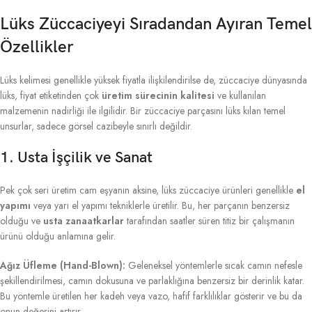
Lüks Züccaciyeyi Sıradandan Ayıran Temel
Özellikler
Lüks kelimesi genellikle yüksek fiyatla ilişkilendirilse de, züccaciye dünyasında
lüks, fiyat etiketinden çok
üretim sürecinin kalitesi
ve kullanılan
malzemenin nadirliği ile ilgilidir. Bir züccaciye parçasını lüks kılan temel
unsurlar, sadece görsel cazibeyle sınırlı değildir.
1. Usta İşçilik ve Sanat
Pek çok seri üretim cam eşyanın aksine, lüks züccaciye ürünleri genellikle
el
yapımı
veya yarı el yapımı tekniklerle üretilir. Bu, her parçanın benzersiz
olduğu ve
usta zanaatkarlar
tarafından saatler süren titiz bir çalışmanın
ürünü olduğu anlamına gelir.
Ağız Üfleme (Hand-Blown):
Geleneksel yöntemlerle sıcak camın nefesle
şekillendirilmesi, camın dokusuna ve parlaklığına benzersiz bir derinlik katar.
Bu yöntemle üretilen her kadeh veya vazo, hafif farklılıklar gösterir ve bu da
onun değerini artırır.