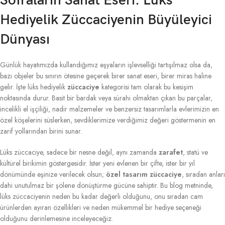
Sofraların Sanat Eseri: Lüks
Hediyelik Züccaciyenin Büyüleyici
Dünyası
Günlük hayatımızda kullandığımız eşyaların işlevselliği tartışılmaz olsa da,
bazı objeler bu sınırın ötesine geçerek birer sanat eseri, birer miras haline
gelir. İşte lüks hediyelik
züccaciye
kategorisi tam olarak bu kesişim
noktasında durur. Basit bir bardak veya sürahi olmaktan çıkan bu parçalar,
incelikli el işçiliği, nadir malzemeler ve benzersiz tasarımlarla evlerimizin en
özel köşelerini süslerken, sevdiklerimize verdiğimiz değeri göstermenin en
zarif yollarından birini sunar.
Lüks züccaciye, sadece bir nesne değil, aynı zamanda
zarafet
, statü ve
kültürel birikimin göstergesidir. İster yeni evlenen bir çifte, ister bir yıl
dönümünde eşinize verilecek olsun;
özel tasarım züccaciye
, sıradan anları
dahi unutulmaz bir şölene dönüştürme gücüne sahiptir. Bu blog metninde,
lüks züccaciyenin neden bu kadar değerli olduğunu, onu sıradan cam
ürünlerden ayıran özellikleri ve neden mükemmel bir hediye seçeneği
olduğunu derinlemesine inceleyeceğiz.