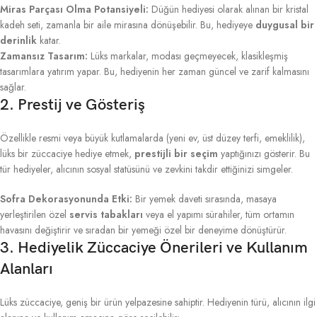
Miras Parçası Olma Potansiyeli:
Düğün hediyesi olarak alınan bir kristal
kadeh seti, zamanla bir aile mirasına dönüşebilir. Bu, hediyeye
duygusal bir
derinlik
katar.
Zamansız Tasarım:
Lüks markalar, modası geçmeyecek, klasikleşmiş
tasarımlara yatırım yapar. Bu, hediyenin her zaman güncel ve zarif kalmasını
sağlar.
2. Prestij ve Gösteriş
Özellikle resmi veya büyük kutlamalarda (yeni ev, üst düzey terfi, emeklilik),
lüks bir züccaciye hediye etmek,
prestijli bir seçim
yaptığınızı gösterir. Bu
tür hediyeler, alıcının sosyal statüsünü ve zevkini takdir ettiğinizi simgeler.
Sofra Dekorasyonunda Etki:
Bir yemek daveti sırasında, masaya
yerleştirilen özel
servis tabakları
veya el yapımı sürahiler, tüm ortamın
havasını değiştirir ve sıradan bir yemeği özel bir deneyime dönüştürür.
3. Hediyelik Züccaciye Önerileri ve Kullanım
Alanları
Lüks züccaciye, geniş bir ürün yelpazesine sahiptir. Hediyenin türü, alıcının ilgi