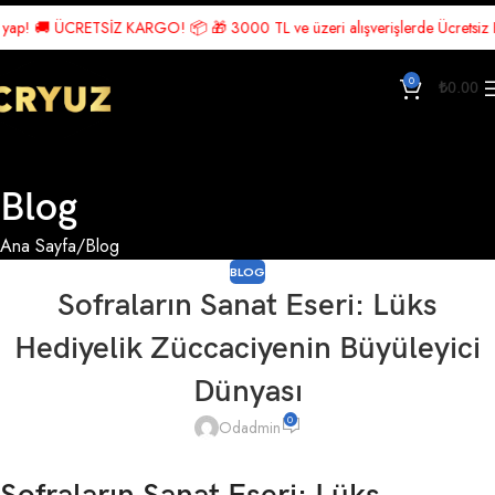
 ÜCRETSİZ KARGO! 📦 🎁 3000 TL ve üzeri alışverişlerde Ücretsiz Kargo! 🎉
0
₺
0.00
Blog
Ana Sayfa
Blog
BLOG
Sofraların Sanat Eseri: Lüks
Hediyelik Züccaciyenin Büyüleyici
Dünyası
0
Odadmin