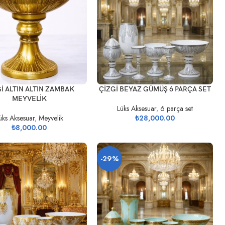
EKLE
SEPETE EKLE
İ ALTIN ALTIN ZAMBAK
ÇİZGİ BEYAZ GÜMÜŞ 6 PARÇA SET
MEYVELİK
Lüks Aksesuar
,
6 parça set
üks Aksesuar
,
Meyvelik
₺
28,000.00
₺
8,000.00
-29%