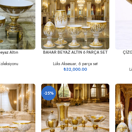
SEPETE EKLE
SEPETE 
eyaz Altın
BAHAR BEYAZ ALTIN 6 PARÇA SET
ÇİZG
Koleksiyonu
Lüks Aksesuar
,
6 parça set
₺
32,000.00
L
-25%