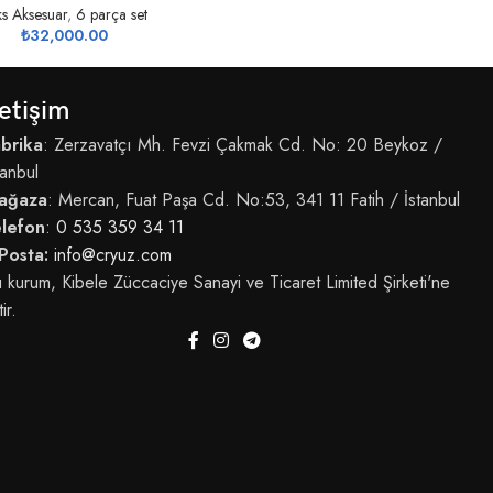
ks Aksesuar
,
6 parça set
₺
32,000.00
letişim
brika
: Zerzavatçı Mh. Fevzi Çakmak Cd. No: 20 Beykoz /
tanbul
ağaza
: Mercan, Fuat Paşa Cd. No:53, 341 11 Fatih / İstanbul
elefon
:
0 535 359 34 11
Posta:
info@cryuz.com
 kurum, Kibele Züccaciye Sanayi ve Ticaret Limited Şirketi'ne
tir.