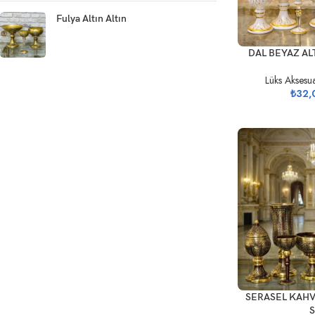
Fulya Altın Altın
SEPETE EKLE
DAL BEYAZ AL
Lüks Aksesu
₺
32,
SEPETE EKLE
SERASEL KAHV