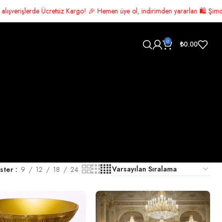
o! 🎉 Hemen üye ol, indirimden yararlan 🛍️ Şimdi alışveriş yap! 🚚 ÜCRETS
0
₺
0.00
ster
9
12
18
24