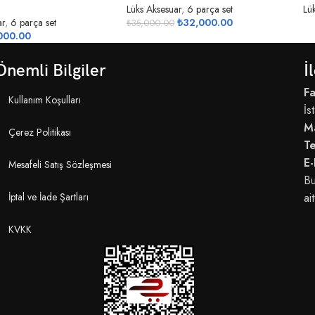
Lüks Aksesuar
,
6 parça set
Lü
ar
,
6 parça set
₺
32,000.00
₺
35,000.00
000.00
Önemli Bilgiler
İ
Fa
Kullanım Koşulları
İs
M
Çerez Politikası
T
E-
Mesafeli Satış Sözleşmesi
Bu
İptal ve İade Şartları
ait
KVKK