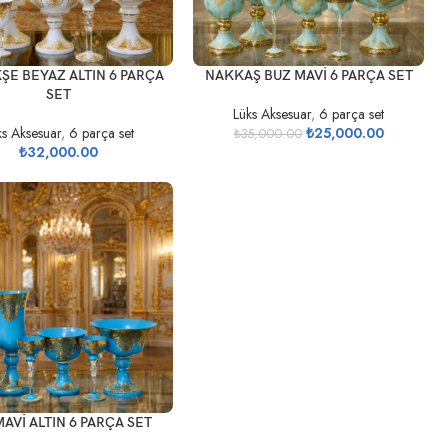
EKLE
SEPETE EKLE
E BEYAZ ALTIN 6 PARÇA
NAKKAŞ BUZ MAVİ 6 PARÇA SET
SET
Lüks Aksesuar
,
6 parça set
ks Aksesuar
,
6 parça set
₺
25,000.00
₺
35,000.00
₺
32,000.00
EKLE
MAVİ ALTIN 6 PARÇA SET