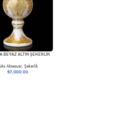
EKLE
A BEYAZ ALTIN ŞEKERLİK
üks Aksesuar
,
Şekerlik
₺
7,000.00