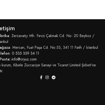
letişim
brika
: Zerzavatçı Mh. Fevzi Çakmak Cd. No: 20 Beykoz /
tanbul
ağaza
: Mercan, Fuat Paşa Cd. No:53, 341 11 Fatih / İstanbul
elefon
:
0 535 359 34 11
Posta:
info@cryuz.com
 kurum, Kibele Züccaciye Sanayi ve Ticaret Limited Şirketi'ne
tir.