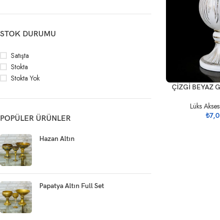
STOK DURUMU
Satışta
Stokta
Stokta Yok
SEPETE EKLE
ÇİZGİ BEYAZ 
Lüks Akses
₺
7,
POPÜLER ÜRÜNLER
Hazan Altın
Papatya Altın Full Set