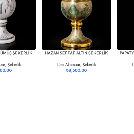
SEPETE EKLE
SEPETE 
GÜMÜŞ ŞEKERLİK
HAZAN ŞEFFAF ALTIN ŞEKERLİK
PAPATY
uar
,
Şekerlik
Lüks Aksesuar
,
Şekerlik
L
000.00
₺
8,500.00