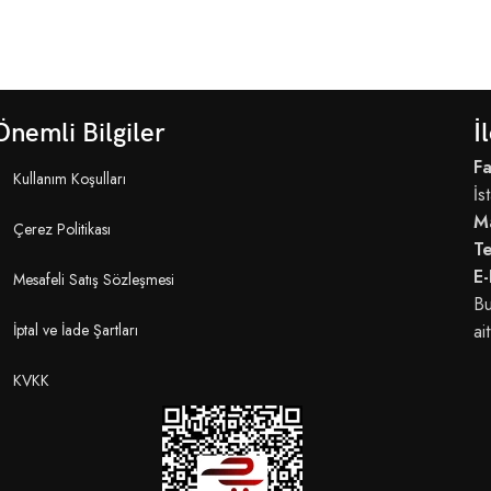
Önemli Bilgiler
İ
Fa
Kullanım Koşulları
İs
M
Çerez Politikası
T
E-
Mesafeli Satış Sözleşmesi
Bu
İptal ve İade Şartları
ait
KVKK