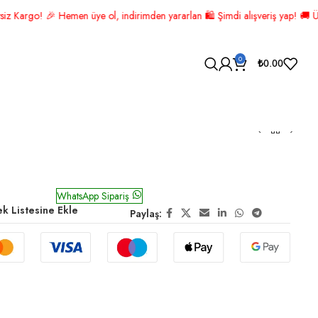
l, indirimden yararlan 🛍️ Şimdi alışveriş yap! 🚚 ÜCRETSİZ KARGO! 📦
0
₺
0.00
iyah Altın
WhatsApp Sipariş
ek Listesine Ekle
Paylaş: