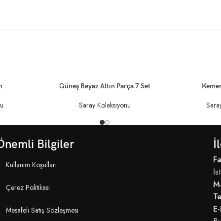
DEVAMINI OKU
DEVAMINI OKU
n
Güneş Beyaz Altın Parça 7 Set
Kemer
nu
Saray Koleksiyonu
Sara
Önemli Bilgiler
İ
Fa
Kullanım Koşulları
İs
M
Çerez Politikası
T
E-
Mesafeli Satış Sözleşmesi