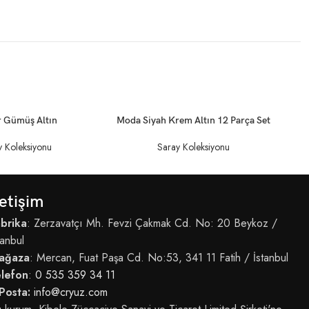
DEVAMINI OKU
DEV
 Gümüş Altın
Moda Siyah Krem Altın 12 Parça Set
y Koleksiyonu
Saray Koleksiyonu
letişim
brika
: Zerzavatçı Mh. Fevzi Çakmak Cd. No: 20 Beykoz /
tanbul
ağaza
: Mercan, Fuat Paşa Cd. No:53, 341 11 Fatih / İstanbul
elefon
:
0 535 359 34 11
Posta:
info@cryuz.com