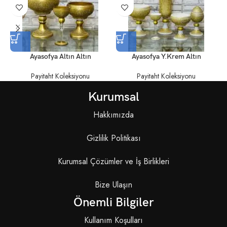
Ayasofya Altın Altın
Ayasofya Y.Krem Altın
Payitaht Koleksiyonu
Payitaht Koleksiyonu
Kurumsal
Hakkımızda
Gizlilik Politikası
Kurumsal Çözümler ve İş Birlikleri
Bize Ulaşın
Önemli Bilgiler
Kullanım Koşulları