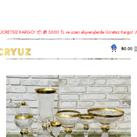
Ana Sayfa
Payitaht Koleksiyonu
İZ KARGO! 📦 🎁 3000 TL ve üzeri alışverişlerde Ücretsiz Kargo! 🎉 Hemen ü
0
₺
0.00