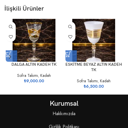
İlişkili Ürünler
DALGA ALTIN KADEH TK
ESKİTME BEYAZ ALTIN KADEH
TK
Sofra Takımı
,
Kadeh
₺
9,000.00
Sofra Takımı
,
Kadeh
₺
6,500.00
Kurumsal
Hakkımızda
Gizlilik Politikası