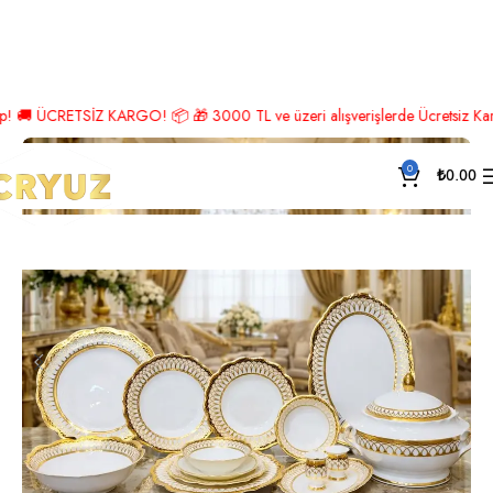
Ana Sayfa
Sofra Takımı
Avangard Yemek Takımı
ÜCRETSİZ KARGO! 📦 🎁 3000 TL ve üzeri alışverişlerde Ücretsiz Kargo! 🎉 
0
-26%
₺
0.00