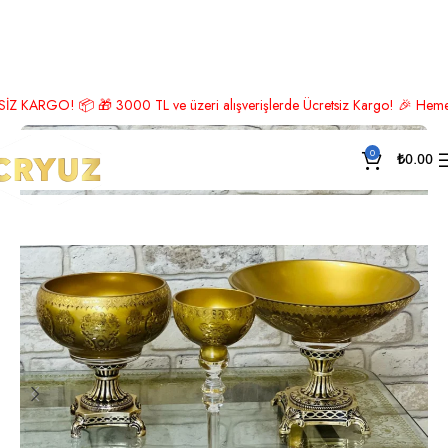
Ana Sayfa
İstanbul Koleksiyonu
O! 📦 🎁 3000 TL ve üzeri alışverişlerde Ücretsiz Kargo! 🎉 Hemen üye ol, 
0
₺
0.00